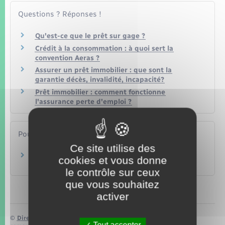
Questions ? Réponses !
Qu'est-ce que le prêt sur gage ?
Crédit à la consommation : à quoi sert la
convention Aeras ?
Assurer un prêt immobilier : que sont la
garantie décès, invalidité, incapacité?
Prêt immobilier : comment fonctionne
l'assurance perte d'emploi ?
Pour en savoir plus
Ce site utilise des
Site officiel de la convention Aeras
cookies et vous donne
Ministère chargé des finances
le contrôle sur ceux
que vous souhaitez
activer
©
Direction de l’information légale et administrative