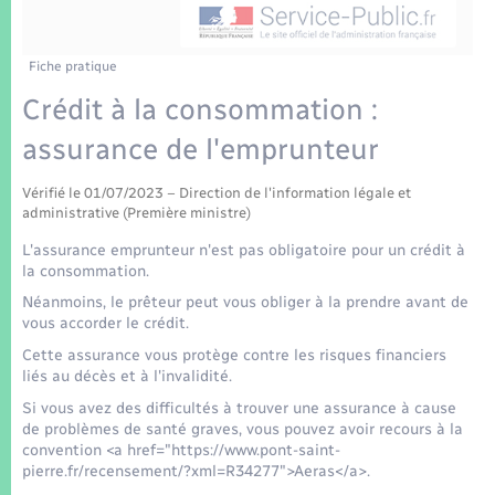
Enfants – Jeunes
Tourisme
Travaux - Autorisation d’occupation de l’espace
public
Transports scolaires
Mariage – PACS
Compétences
Etat-civil - Papiers - Citoyenneté
Fiche pratique
Crédit à la consommation :
Parrainage civil
Plan interactif
Logement - Urbanisme
assurance de l'emprunteur
Recensement
Présentation de la commune
Loisirs
Vérifié le 01/07/2023 – Direction de l'information légale et
administrative (Première ministre)
Patrimoine – Histoire
L'assurance emprunteur n'est pas obligatoire pour un crédit à
Nouvel habitant
la consommation.
Publications
Néanmoins, le prêteur peut vous obliger à la prendre avant de
Numérique
vous accorder le crédit.
La Communauté de communes
Cette assurance vous protège contre les risques financiers
Organisation d’événement
liés au décès et à l'invalidité.
Si vous avez des difficultés à trouver une assurance à cause
de problèmes de santé graves, vous pouvez avoir recours à la
Sécurité - Prévention
convention <a href="https://www.pont-saint-
pierre.fr/recensement/?xml=R34277">Aeras</a>.