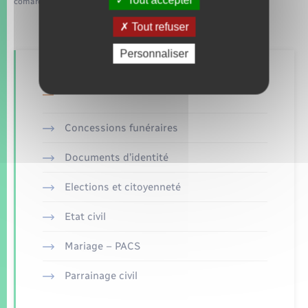
Tout accepter
comarquage developpé par
baseo.io
Tout refuser
Personnaliser
Retrouvez aussi
Concessions funéraires
Documents d’identité
Elections et citoyenneté
Etat civil
Mariage – PACS
Parrainage civil