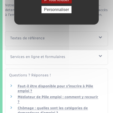
Votre <a href="https://www.pont-saint-pierre.fr/permis-de-
Personnaliser
detention-de-chien/?xml=F14926">projet personnalisé d'accès
à l'emploi (PPAE)</a> est préparé à partir de cet entretien.
Textes de référence
Services en ligne et formulaires
Questions ? Réponses !
Faut-il être disponible pour s'inscrire à Pôle
emploi ?
Médiateur de Pôle emploi : comment y recourir
?
Chômage : quelles sont les catégories de
demandeurs d'emploi ?