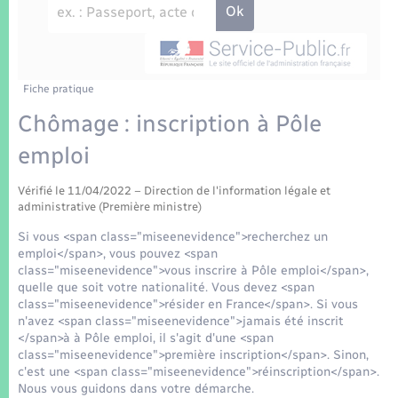
Enfants – Jeunes
Tourisme
Travaux - Autorisation d’occupation de l’espace
public
Transports scolaires
Mariage – PACS
Compétences
Etat-civil - Papiers - Citoyenneté
Parrainage civil
Plan interactif
Fiche pratique
Logement - Urbanisme
Chômage : inscription à Pôle
Recensement
Présentation de la commune
emploi
Loisirs
Patrimoine – Histoire
Vérifié le 11/04/2022 – Direction de l'information légale et
Nouvel habitant
administrative (Première ministre)
Publications
Si vous <span class="miseenevidence">recherchez un
Numérique
emploi</span>, vous pouvez <span
class="miseenevidence">vous inscrire à Pôle emploi</span>,
La Communauté de communes
quelle que soit votre nationalité. Vous devez <span
Organisation d’événement
class="miseenevidence">résider en France</span>. Si vous
n'avez <span class="miseenevidence">jamais été inscrit
</span>à à Pôle emploi, il s'agit d'une <span
Sécurité - Prévention
class="miseenevidence">première inscription</span>. Sinon,
c'est une <span class="miseenevidence">réinscription</span>.
Nous vous guidons dans votre démarche.