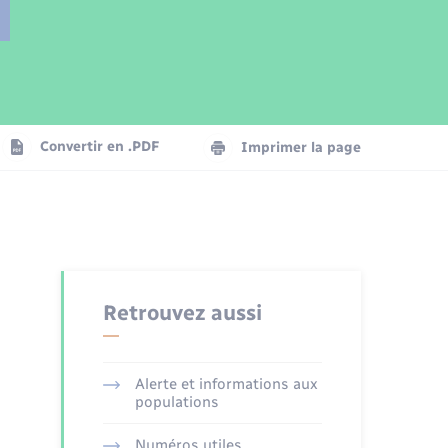
Parrainage civil
Plan interactif
Logement - Urbanisme
Publications
Convertir en .PDF
Imprimer la page
Numérique
Seniors
Retrouvez aussi
Alerte et informations aux
populations
Numéros utiles