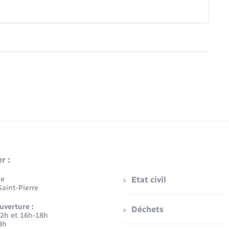
r :
ue
Etat civil
aint-Pierre
uverture :
Déchets
12h et 16h-18h
8h