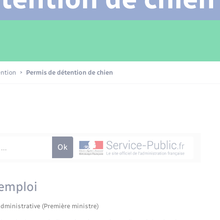
Transports scolaires
Mariage – PACS
Compétences
Etat-civil - Papiers -
Citoyenneté
Patrimoine – Histoire
ention
Permis de détention de chien
Nouvel habitant
Sécurité - Prévention
Voirie et espace public
 emploi
administrative (Première ministre)