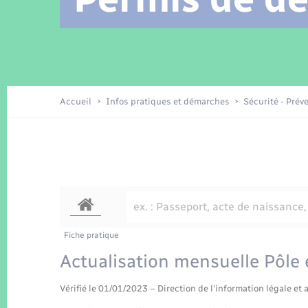
Location de 2 roues
Arrêtés municipaux
Etat civil
Conseil municipal
Petite enfance
Tourisme
Travaux - Autorisation d’occupation
Enfants – Jeunes
de l’espace public
Recensement
Présentation de la commune
Accueil
Infos pratiques et démarches
Sécurité - Prév
Loisirs
La Communauté de communes
Organisation d’événement
Transports
Fiche pratique
Actualisation mensuelle Pôle
Vérifié le 01/01/2023 – Direction de l'information légale et 