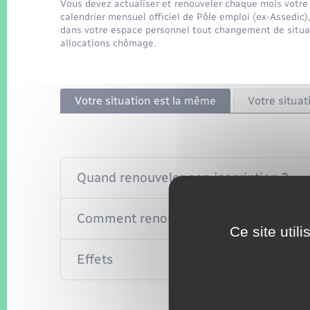
Vous devez actualiser et renouveler chaque mois votre 
calendrier mensuel officiel de Pôle emploi (ex-Assedic),
dans votre espace personnel tout changement de situati
allocations chômage.
Votre situation est la même
Votre situa
Quand renouveler son inscription ?
Comment renouveler son inscription ?
Ce site util
Effets