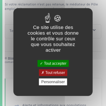
Si votre réclamation n'est pas retenue, le médiateur de Pôle
emploi doit vous communiquer les raisons de son refus.
Ce site utilise des
Textes de référence
cookies et vous donne
le contrôle sur ceux
que vous souhaitez
activer
©
Direction de l’information légale et administrative
comarquage developpé par
baseo.io
Tout accepter
Tout refuser
Personnaliser
Retrouvez aussi
Alerte et informations aux populations