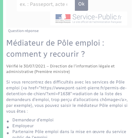
Enfants – Jeunes
Tourisme
Travaux - Autorisation d’occupation de l’espace
public
Transports scolaires
Mariage – PACS
Compétences
Etat-civil - Papiers - Citoyenneté
Parrainage civil
Plan interactif
Question-réponse
Logement - Urbanisme
Médiateur de Pôle emploi :
Recensement
Présentation de la commune
comment y recourir ?
Loisirs
Patrimoine – Histoire
Vérifié le 30/07/2021 – Direction de l'information légale et
Nouvel habitant
administrative (Première ministre)
Publications
Si vous rencontrez des difficultés avec les services de Pôle
Numérique
emploi (<a href="https://www.pont-saint-pierre.fr/permis-de-
detention-de-chien/?xml=F1638">radiation de la liste des
La Communauté de communes
demandeurs d'emploi, trop perçu d'allocations chômage</a>,
Organisation d’événement
par exemple), vous pouvez saisir le médiateur Pôle emploi si
vous êtes :
Demandeur d'emploi
Sécurité - Prévention
Employeur
Partenaire Pôle emploi dans la mise en œuvre du service
public de l'emploi