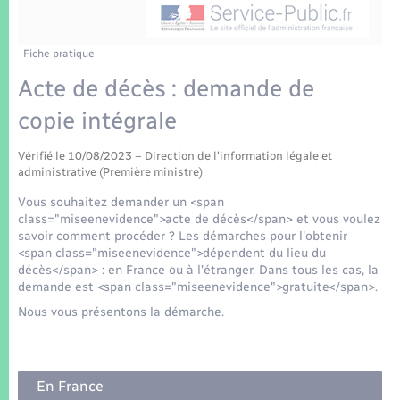
Enfants – Jeunes
Tourisme
Travaux - Autorisation d’occupation de l’espace
public
Transports scolaires
Mariage – PACS
Compétences
Etat-civil - Papiers - Citoyenneté
Fiche pratique
Acte de décès : demande de
Parrainage civil
Plan interactif
Logement - Urbanisme
copie intégrale
Recensement
Présentation de la commune
Loisirs
Vérifié le 10/08/2023 – Direction de l'information légale et
administrative (Première ministre)
Patrimoine – Histoire
Vous souhaitez demander un <span
Nouvel habitant
class="miseenevidence">acte de décès</span> et vous voulez
Publications
savoir comment procéder ? Les démarches pour l'obtenir
Numérique
<span class="miseenevidence">dépendent du lieu du
décès</span> : en France ou à l'étranger. Dans tous les cas, la
La Communauté de communes
demande est <span class="miseenevidence">gratuite</span>.
Organisation d’événement
Nous vous présentons la démarche.
Sécurité - Prévention
En France