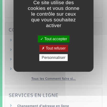
Ce site utilise des
Animaux,
Permis bateau,
Tourisme,
Permis de
cookies et vous donne
chasser…
le contrôle sur ceux
que vous souhaitez
activer
COMMENT FAIRE SI…
Tout accepter
Je déménage
Tout refuser
Je pars de chez mes parents
Personnaliser
J'attends un enfant
Un proche est décédé
Tous les Comment faire si…
SERVICES EN LIGNE
Changement d'adresse en ligne