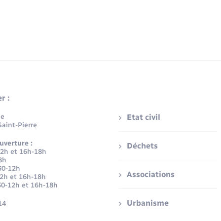
r :
ue
Etat civil
aint-Pierre
uverture :
Déchets
12h et 16h-18h
8h
30-12h
Associations
12h et 16h-18h
30-12h et 16h-18h
Urbanisme
14