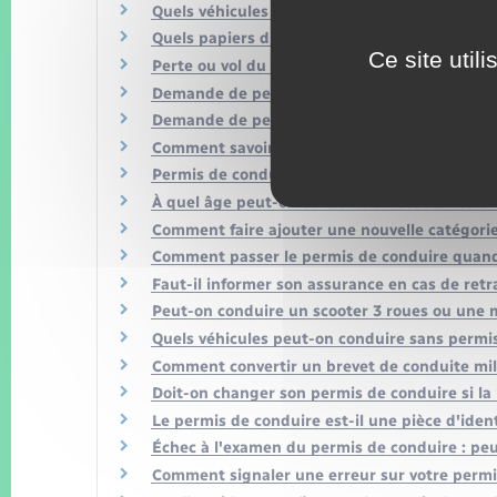
Quels véhicules peut-on conduire avec le per
Quels papiers du véhicule sont obligatoires lo
Ce site util
Perte ou vol du permis de conduire en France
Demande de permis de conduire : quelle pièce
Demande de permis de conduire : quel justific
Comment savoir où en est votre demande de 
Permis de conduire : comment passer le cod
À quel âge peut-on conduire un scooter ou u
Comment faire ajouter une nouvelle catégorie
Comment passer le permis de conduire quand
Faut-il informer son assurance en cas de retr
Peut-on conduire un scooter 3 roues ou une m
Quels véhicules peut-on conduire sans permi
Comment convertir un brevet de conduite mili
Doit-on changer son permis de conduire si la
Le permis de conduire est-il une pièce d'identi
Échec à l'examen du permis de conduire : peut
Comment signaler une erreur sur votre permi