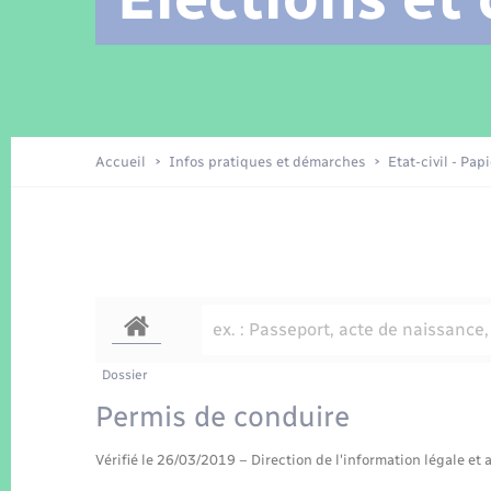
Location de 2 roues
Arrêtés municipaux
Etat civil
Conseil municipal
Petite enfance
Tourisme
Travaux - Autorisation d’occupation
Enfants – Jeunes
de l’espace public
Recensement
Présentation de la commune
Accueil
Infos pratiques et démarches
Etat-civil - Pap
Loisirs
La Communauté de communes
Organisation d’événement
Transports
Dossier
Permis de conduire
Vérifié le 26/03/2019 – Direction de l'information légale et 