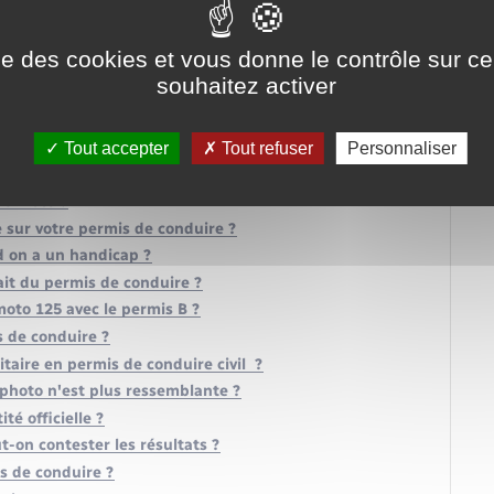
mis B ?
rs d'un contrôle routier ?
ise des cookies et vous donne le contrôle sur 
 : comment acheter un timbre fiscal ?
souhaitez activer
 d'identité peut-on présenter ?
atif de domicile ?
permis de conduire ?
Tout accepter
Tout refuser
Personnaliser
e (épreuve théorique commune ou ETG) ?
ne moto ?
 sur votre permis de conduire ?
 on a un handicap ?
ait du permis de conduire ?
oto 125 avec le permis B ?
s de conduire ?
taire en permis de conduire civil ?
 photo n'est plus ressemblante ?
té officielle ?
-on contester les résultats ?
s de conduire ?