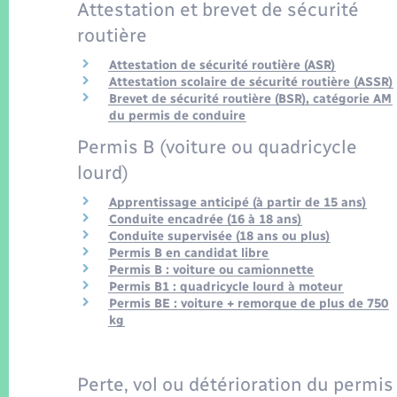
Attestation et brevet de sécurité
routière
Attestation de sécurité routière (ASR)
Attestation scolaire de sécurité routière (ASSR)
Brevet de sécurité routière (BSR), catégorie AM
du permis de conduire
Permis B (voiture ou quadricycle
lourd)
Apprentissage anticipé (à partir de 15 ans)
Conduite encadrée (16 à 18 ans)
Conduite supervisée (18 ans ou plus)
Permis B en candidat libre
Permis B : voiture ou camionnette
Permis B1 : quadricycle lourd à moteur
Permis BE : voiture + remorque de plus de 750
kg
Perte, vol ou détérioration du permis