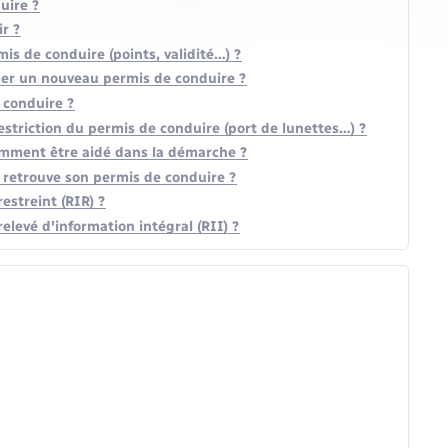
uire ?
r ?
is de conduire (points, validité…) ?
der un nouveau permis de conduire ?
 conduire ?
striction du permis de conduire (port de lunettes…) ?
omment être aidé dans la démarche ?
n retrouve son permis de conduire ?
streint (RIR) ?
evé d'information intégral (RII) ?