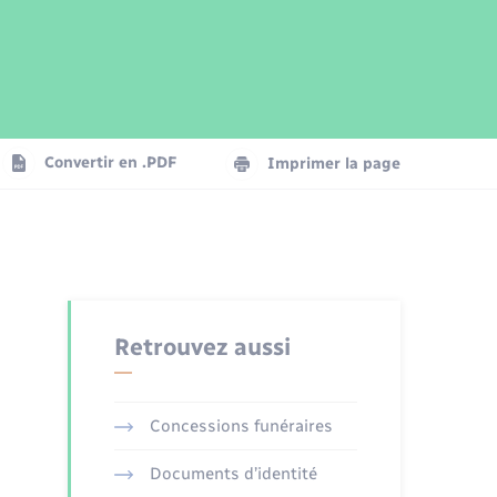
Parrainage civil
Plan interactif
Logement - Urbanisme
Publications
Convertir en .PDF
Imprimer la page
Numérique
Seniors
Retrouvez aussi
Concessions funéraires
Documents d’identité