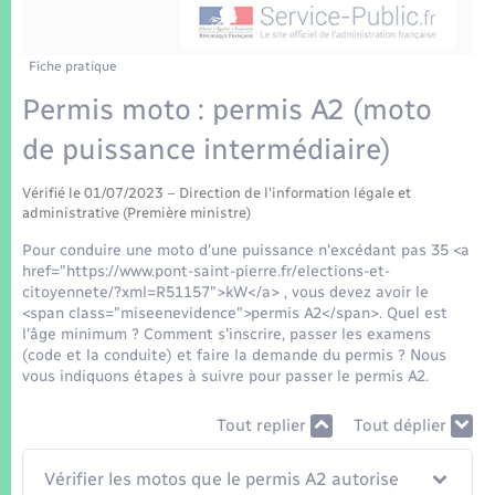
Enfants – Jeunes
Tourisme
Travaux - Autorisation d’occupation de l’espace
public
Transports scolaires
Mariage – PACS
Compétences
Etat-civil - Papiers - Citoyenneté
Fiche pratique
Permis moto : permis A2 (moto
Parrainage civil
Plan interactif
Logement - Urbanisme
de puissance intermédiaire)
Recensement
Présentation de la commune
Loisirs
Vérifié le 01/07/2023 – Direction de l'information légale et
administrative (Première ministre)
Patrimoine – Histoire
Pour conduire une moto d'une puissance n'excédant pas 35 <a
Nouvel habitant
href="https://www.pont-saint-pierre.fr/elections-et-
Publications
citoyennete/?xml=R51157">kW</a> , vous devez avoir le
Numérique
<span class="miseenevidence">permis A2</span>. Quel est
l'âge minimum ? Comment s'inscrire, passer les examens
La Communauté de communes
(code et la conduite) et faire la demande du permis ? Nous
Organisation d’événement
vous indiquons étapes à suivre pour passer le permis A2.
Tout replier
Tout déplier
Sécurité - Prévention
Vérifier les motos que le permis A2 autorise