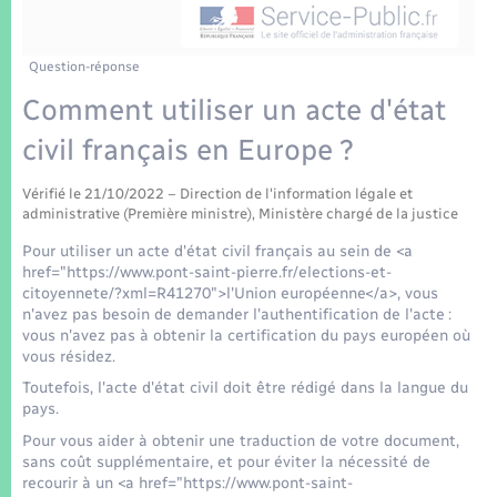
Enfants – Jeunes
Tourisme
Travaux - Autorisation d’occupation de l’espace
public
Transports scolaires
Mariage – PACS
Compétences
Etat-civil - Papiers - Citoyenneté
Question-réponse
Comment utiliser un acte d'état
Parrainage civil
Plan interactif
Logement - Urbanisme
civil français en Europe ?
Recensement
Présentation de la commune
Loisirs
Vérifié le 21/10/2022 – Direction de l'information légale et
administrative (Première ministre), Ministère chargé de la justice
Patrimoine – Histoire
Pour utiliser un acte d'état civil français au sein de <a
Nouvel habitant
href="https://www.pont-saint-pierre.fr/elections-et-
Publications
citoyennete/?xml=R41270">l'Union européenne</a>, vous
Numérique
n'avez pas besoin de demander l'authentification de l'acte :
vous n'avez pas à obtenir la certification du pays européen où
La Communauté de communes
vous résidez.
Organisation d’événement
Toutefois, l'acte d'état civil doit être rédigé dans la langue du
pays.
Sécurité - Prévention
Pour vous aider à obtenir une traduction de votre document,
sans coût supplémentaire, et pour éviter la nécessité de
recourir à un <a href="https://www.pont-saint-