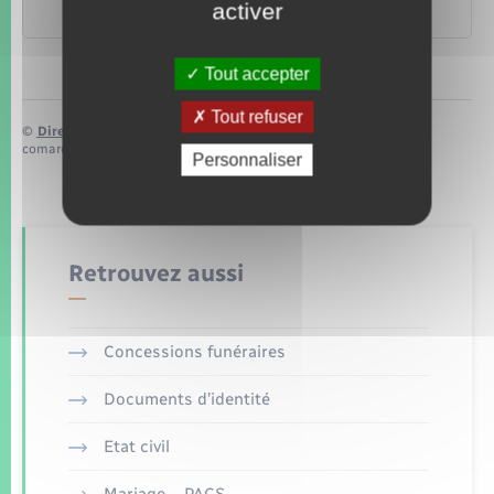
activer
Commission européenne
Tout accepter
Tout refuser
©
Direction de l’information légale et administrative
comarquage developpé par
baseo.io
Personnaliser
Retrouvez aussi
Concessions funéraires
Documents d’identité
Etat civil
Mariage – PACS