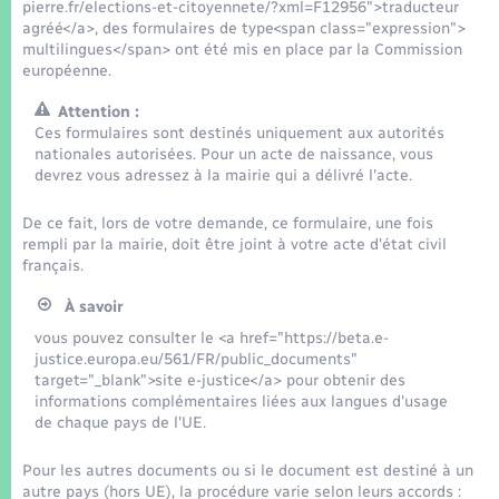
Seniors
pierre.fr/elections-et-citoyennete/?xml=F12956">traducteur
agréé</a>, des formulaires de type<span class="expression">
multilingues</span> ont été mis en place par la Commission
Transports
européenne.
Attention :
Voirie et espace public
Ces formulaires sont destinés uniquement aux autorités
nationales autorisées. Pour un acte de naissance, vous
devrez vous adressez à la mairie qui a délivré l'acte.
De ce fait, lors de votre demande, ce formulaire, une fois
rempli par la mairie, doit être joint à votre acte d'état civil
français.
À savoir
vous pouvez consulter le <a href="https://beta.e-
justice.europa.eu/561/FR/public_documents"
target="_blank">site e-justice</a> pour obtenir des
informations complémentaires liées aux langues d'usage
de chaque pays de l'UE.
Pour les autres documents ou si le document est destiné à un
autre pays (hors UE), la procédure varie selon leurs accords :