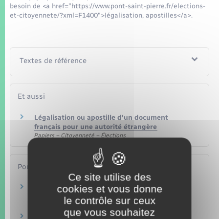
besoin de <a href="https://www.pont-saint-pierre.fr/elections-
et-citoyennete/?xml=F1400">légalisation, apostilles</a>.
Textes de référence
Et aussi
Légalisation ou apostille d'un document
français pour une autorité étrangère
Papiers – Citoyenneté – Élections
Pour en savoir plus
Ce site utilise des
cookies et vous donne
Site de la Commission internationale de l'État
Civil (CIEC)
le contrôle sur ceux
Commission Internationale de l'État Civil (CIEC)
que vous souhaitez
Formulaires de type multilingues