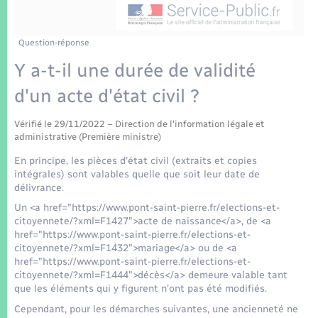
Enfants – Jeunes
Tourisme
Travaux - Autorisation d’occupation de l’espace
public
Transports scolaires
Mariage – PACS
Compétences
Etat-civil - Papiers - Citoyenneté
Question-réponse
Y a-t-il une durée de validité
Parrainage civil
Plan interactif
Logement - Urbanisme
d'un acte d'état civil ?
Recensement
Présentation de la commune
Loisirs
Vérifié le 29/11/2022 – Direction de l'information légale et
administrative (Première ministre)
Patrimoine – Histoire
En principe, les pièces d'état civil (extraits et copies
Nouvel habitant
intégrales) sont valables quelle que soit leur date de
Publications
délivrance.
Numérique
Un <a href="https://www.pont-saint-pierre.fr/elections-et-
citoyennete/?xml=F1427">acte de naissance</a>, de <a
La Communauté de communes
href="https://www.pont-saint-pierre.fr/elections-et-
Organisation d’événement
citoyennete/?xml=F1432">mariage</a> ou de <a
href="https://www.pont-saint-pierre.fr/elections-et-
citoyennete/?xml=F1444">décès</a> demeure valable tant
Sécurité - Prévention
que les éléments qui y figurent n'ont pas été modifiés.
Cependant, pour les démarches suivantes, une ancienneté ne