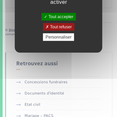
activer
Famille – Scolarité
Tout accepter
Tout refuser
©
Direction de l’information légale et administrative
comarquage developpé par
baseo.io
Personnaliser
Retrouvez aussi
Concessions funéraires
Documents d’identité
Etat civil
Mariage – PACS