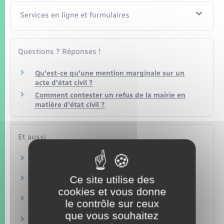
Services en ligne et formulaires
Questions ? Réponses !
Qu'est-ce qu'une mention marginale sur un
acte d'état civil ?
Comment contester un refus de la mairie en
matière d'état civil ?
Et aussi
Carte d'identité
Papiers – Citoyenneté – Élections
Ce site utilise des
Passeport
Papiers – Citoyenneté – Élections
cookies et vous donne
Mariage
le contrôle sur ceux
Famille – Scolarité
que vous souhaitez
Pacte civil de solidarité (Pacs)