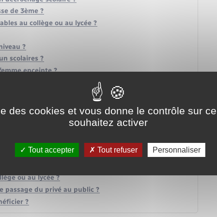
sse de 3ème ?
ables au collège ou au lycée ?
niveau ?
n scolaires ?
 femme enceinte ?
6 ans : quelles sont les règles ?
ablissement ?
nseignement supérieur : comment y recourir ?
ise des cookies et vous donne le contrôle sur 
ation après la troisième ?
souhaitez activer
ycée ?
lège ou de lycée ?
Tout accepter
Tout refuser
Personnaliser
en ?
?
llège ou au lycée ?
e passage du privé au public ?
éficier ?