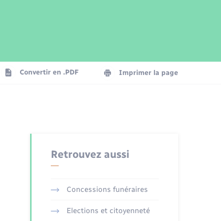
Parrainage civil
Plan interactif
Logement - Urbanisme
Publications
Convertir en .PDF
Imprimer la page
Numérique
Seniors
Retrouvez aussi
Concessions funéraires
Elections et citoyenneté