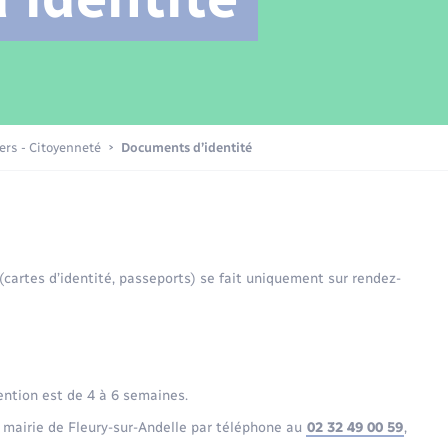
Transports scolaires
Mariage – PACS
Compétences
Etat-civil - Papiers -
Citoyenneté
Patrimoine – Histoire
iers - Citoyenneté
Documents d’identité
Nouvel habitant
Sécurité - Prévention
 (cartes d’identité, passeports) se fait uniquement sur rendez-
Voirie et espace public
ention est de 4 à 6 semaines.
 mairie de Fleury-sur-Andelle par téléphone au
02 32 49 00 59
,