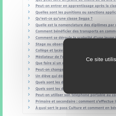
Peut-on entrer en apprentissage après la cla
Quelles sont les punitions ou sanctions applic
Qu'est-ce qu'une classe Segpa ?
Quelle est la nomenclature des diplômes par 
Comment bénéficier des transports en commu
Comment se déroule la scolarité d'une jeune
Stage ou observation d'un jeune de moins de 1
Collège et lycée : qu'est-ce qu'un projet d'ét
Médiateur de l'éducation nationale et de l'e
Ce site util
Que faire si un élève n'a pas de lycée d'affect
Peut-on changer de voie ou de spécialité au l
Un élève qui déménage doit-il changer de col
Quels sont les droits et obligations du collégi
Quels sont les droits et obligations du lycéen 
Peut-on utiliser son téléphone portable au co
Primaire et secondaire : comment s'effectue l
À quoi sert le pass Culture et comment en bén