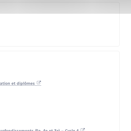
rmation et diplômes
fondissements (5e, 4e et 3e) – Cycle 4