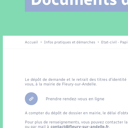
Location de 2 roues
Arrêtés municipaux
Etat civil
Conseil municipal
Petite enfance
Tourisme
Travaux - Autorisation d’occupation
Enfants – Jeunes
de l’espace public
Recensement
Présentation de la commune
Accueil
Infos pratiques et démarches
Etat-civil - Pap
Loisirs
La Communauté de communes
Organisation d’événement
Le dépôt de demande et le retrait des titres d’identité
vous, à la mairie de Fleury-sur-Andelle.
Transports
Prendre rendez-vous en ligne
A compter du dépôt de dossier en mairie, le délai d’obt
Pour plus de renseignements, vous pouvez contacter la
ou par mail à
contact@fleury-sur-andelle.fr
.