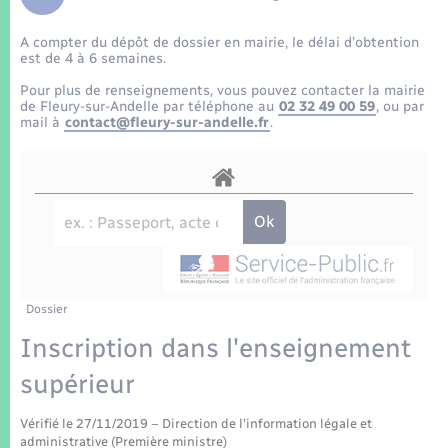
Enfants – Jeunes
Tourisme
Travaux - Autorisation d’occupation de l’espace
public
A compter du dépôt de dossier en mairie, le délai d’obtention
Transports scolaires
Mariage – PACS
Compétences
Etat-civil - Papiers - Citoyenneté
est de 4 à 6 semaines.
Pour plus de renseignements, vous pouvez contacter la mairie
Parrainage civil
Plan interactif
de Fleury-sur-Andelle par téléphone au
02 32 49 00 59
, ou par
Logement - Urbanisme
mail à
contact@fleury-sur-andelle.fr
.
Recensement
Présentation de la commune
Loisirs
Patrimoine – Histoire
Nouvel habitant
Publications
Numérique
Dossier
La Communauté de communes
Organisation d’événement
Inscription dans l'enseignement
supérieur
Sécurité - Prévention
Vérifié le 27/11/2019 – Direction de l'information légale et
administrative (Première ministre)