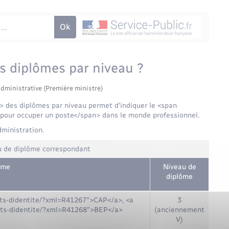
s diplômes par niveau ?
administrative (Première ministre)
des diplômes par niveau permet d'indiquer le <span
pour occuper un poste</span> dans le monde professionnel.
administration.
u de diplôme correspondant
ôme
Niveau de
diplôme
ents-didentite/?xml=R41267">CAP</a>, <a
3
ents-didentite/?xml=R41268">BEP</a>
(anciennement
V)