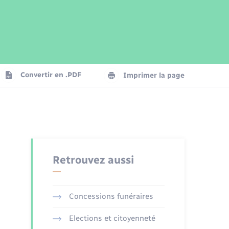
Parrainage civil
Plan interactif
Logement - Urbanisme
Publications
Convertir en .PDF
Imprimer la page
Numérique
Seniors
Retrouvez aussi
Concessions funéraires
Elections et citoyenneté