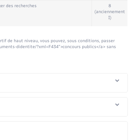
iger des recherches
8
(anciennement
I)
tif de haut niveau, vous pouvez, sous conditions, passer
documents-didentite/?xml=F434">concours publics</a> sans