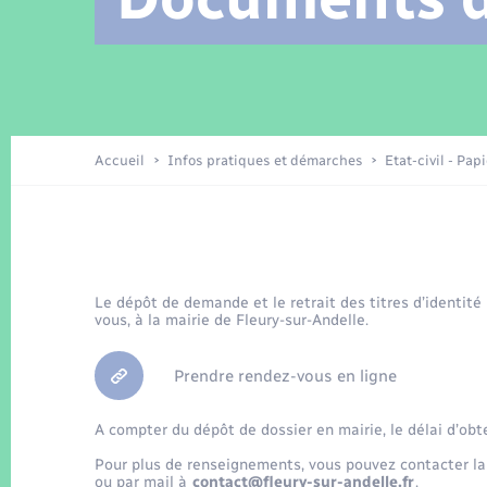
Location de 2 roues
Arrêtés municipaux
Etat civil
Conseil municipal
Petite enfance
Tourisme
Travaux - Autorisation d’occupation
Enfants – Jeunes
de l’espace public
Recensement
Présentation de la commune
Accueil
Infos pratiques et démarches
Etat-civil - Pap
Loisirs
La Communauté de communes
Organisation d’événement
Le dépôt de demande et le retrait des titres d’identité
vous, à la mairie de Fleury-sur-Andelle.
Transports
Prendre rendez-vous en ligne
A compter du dépôt de dossier en mairie, le délai d’obt
Pour plus de renseignements, vous pouvez contacter la
ou par mail à
contact@fleury-sur-andelle.fr
.