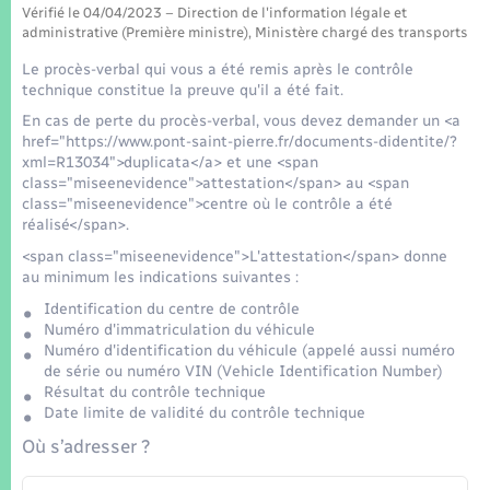
Seniors
Vérifié le 04/04/2023 – Direction de l'information légale et
administrative (Première ministre), Ministère chargé des transports
Transports
Le procès-verbal qui vous a été remis après le contrôle
technique constitue la preuve qu'il a été fait.
En cas de perte du procès-verbal, vous devez demander un <a
Voirie et espace public
href="https://www.pont-saint-pierre.fr/documents-didentite/?
xml=R13034">duplicata</a> et une <span
class="miseenevidence">attestation</span> au <span
class="miseenevidence">centre où le contrôle a été
réalisé</span>.
<span class="miseenevidence">L'attestation</span> donne
au minimum les indications suivantes :
Identification du centre de contrôle
Numéro d'immatriculation du véhicule
Numéro d'identification du véhicule (appelé aussi numéro
de série ou numéro VIN (Vehicle Identification Number)
Résultat du contrôle technique
Date limite de validité du contrôle technique
Où s’adresser ?