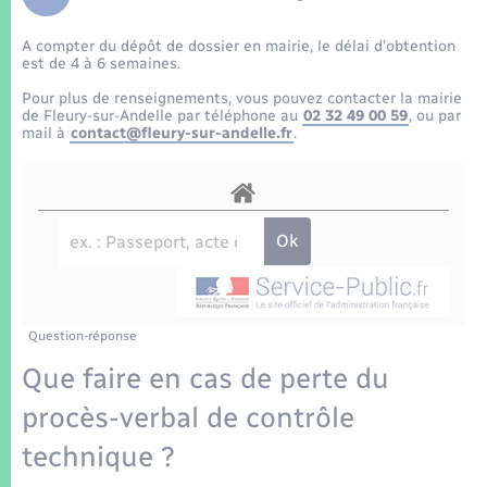
Enfants – Jeunes
Tourisme
Travaux - Autorisation d’occupation de l’espace
public
A compter du dépôt de dossier en mairie, le délai d’obtention
Transports scolaires
Mariage – PACS
Compétences
Etat-civil - Papiers - Citoyenneté
est de 4 à 6 semaines.
Pour plus de renseignements, vous pouvez contacter la mairie
Parrainage civil
Plan interactif
de Fleury-sur-Andelle par téléphone au
02 32 49 00 59
, ou par
Logement - Urbanisme
mail à
contact@fleury-sur-andelle.fr
.
Recensement
Présentation de la commune
Loisirs
Patrimoine – Histoire
Nouvel habitant
Publications
Numérique
Question-réponse
La Communauté de communes
Organisation d’événement
Que faire en cas de perte du
procès-verbal de contrôle
Sécurité - Prévention
technique ?