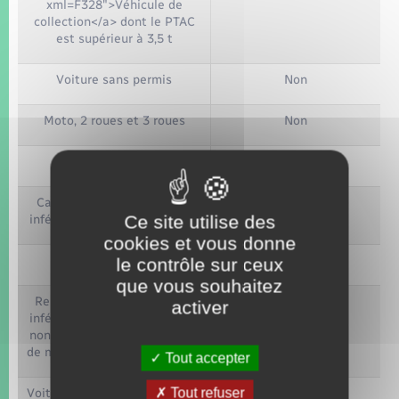
xml=F328">Véhicule de
collection</a> dont le PTAC
est supérieur à 3,5 t
Voiture sans permis
Non
Moto, 2 roues et 3 roues
Non
Quadricycle à moteur
Non
Caravane dont le PTAC est
Non
Ce site utilise des
inférieur ou égal à 3,5 tonnes
cookies et vous donne
Tracteur agricole
Non
le contrôle sur ceux
que vous souhaitez
Remorque dont le PTAC est
Non
activer
inférieur ou égal à 3,5 tonnes
non utilisée pour le transport
de marchandises dangereuses
Tout accepter
Tout refuser
Voiture immatriculée dans les
Non