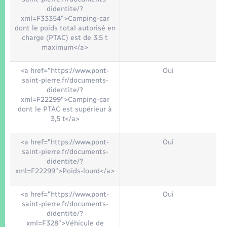
didentite/?
xml=F33354">Camping-car
dont le poids total autorisé en
charge (PTAC) est de 3,5 t
maximum</a>
<a href="https://www.pont-
Oui
saint-pierre.fr/documents-
didentite/?
xml=F22299">Camping-car
dont le PTAC est supérieur à
3,5 t</a>
<a href="https://www.pont-
Oui
saint-pierre.fr/documents-
didentite/?
xml=F22299">Poids-lourd</a>
<a href="https://www.pont-
Oui
saint-pierre.fr/documents-
didentite/?
xml=F328">Véhicule de