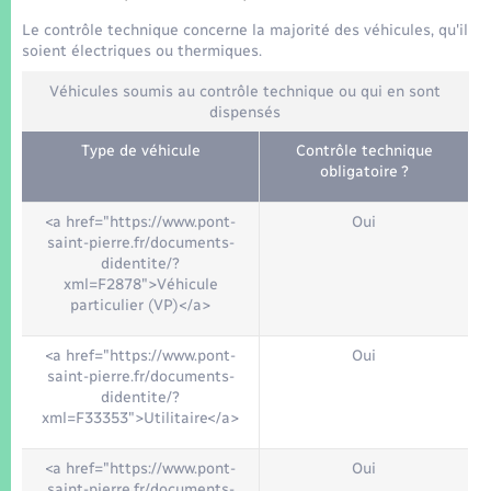
Seniors
Le contrôle technique concerne la majorité des véhicules, qu'il
soient électriques ou thermiques.
Transports
Véhicules soumis au contrôle technique ou qui en sont
dispensés
Voirie et espace public
Type de véhicule
Contrôle technique
obligatoire ?
<a href="https://www.pont-
Oui
saint-pierre.fr/documents-
didentite/?
xml=F2878">Véhicule
particulier (VP)</a>
<a href="https://www.pont-
Oui
saint-pierre.fr/documents-
didentite/?
xml=F33353">Utilitaire</a>
<a href="https://www.pont-
Oui
saint-pierre.fr/documents-