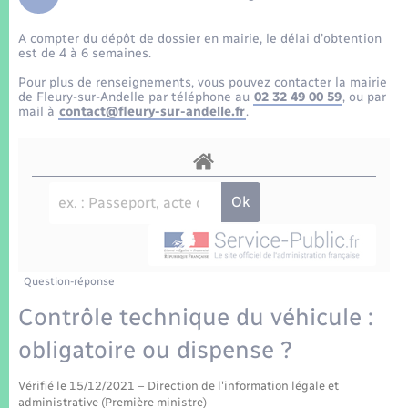
Enfants – Jeunes
Tourisme
Travaux - Autorisation d’occupation de l’espace
public
A compter du dépôt de dossier en mairie, le délai d’obtention
Transports scolaires
Mariage – PACS
Compétences
Etat-civil - Papiers - Citoyenneté
est de 4 à 6 semaines.
Pour plus de renseignements, vous pouvez contacter la mairie
Parrainage civil
Plan interactif
de Fleury-sur-Andelle par téléphone au
02 32 49 00 59
, ou par
Logement - Urbanisme
mail à
contact@fleury-sur-andelle.fr
.
Recensement
Présentation de la commune
Loisirs
Patrimoine – Histoire
Nouvel habitant
Publications
Numérique
Question-réponse
La Communauté de communes
Organisation d’événement
Contrôle technique du véhicule :
obligatoire ou dispense ?
Sécurité - Prévention
Vérifié le 15/12/2021 – Direction de l'information légale et
administrative (Première ministre)