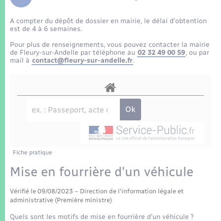
Enfants – Jeunes
Tourisme
Travaux - Autorisation d’occupation de l’espace
public
A compter du dépôt de dossier en mairie, le délai d’obtention
Transports scolaires
Mariage – PACS
Compétences
Etat-civil - Papiers - Citoyenneté
est de 4 à 6 semaines.
Pour plus de renseignements, vous pouvez contacter la mairie
Parrainage civil
Plan interactif
de Fleury-sur-Andelle par téléphone au
02 32 49 00 59
, ou par
Logement - Urbanisme
mail à
contact@fleury-sur-andelle.fr
.
Recensement
Présentation de la commune
Loisirs
Patrimoine – Histoire
Nouvel habitant
Publications
Numérique
Fiche pratique
La Communauté de communes
Organisation d’événement
Mise en fourrière d'un véhicule
Vérifié le 09/08/2023 – Direction de l'information légale et
Sécurité - Prévention
administrative (Première ministre)
Quels sont les motifs de mise en fourrière d'un véhicule ?