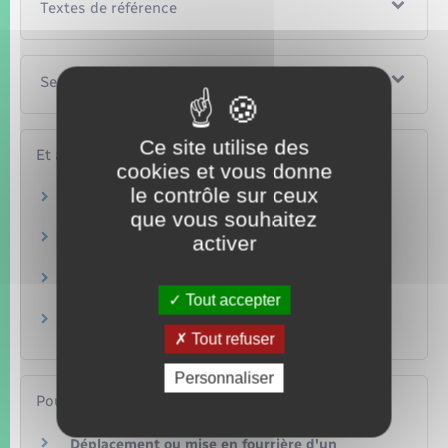
Textes de référence
Services en ligne et formulaires
Ce site utilise des
Et aussi
cookies et vous donne
le contrôle sur ceux
Infractions routières
que vous souhaitez
Transports – Mobilité
Permis de conduire
activer
Transports – Mobilité
Immobilisation d'un véhicule
Transports – Mobilité
Tout accepter
Confiscation du véhicule
Tout refuser
Transports – Mobilité
Personnaliser
Pour en savoir plus
Déplacement ou mise en fourrière d'un