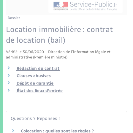
Enfants – Jeunes
Tourisme
Travaux - Autorisation d’occupation de l’espace
public
Transports scolaires
Mariage – PACS
Compétences
Etat-civil - Papiers - Citoyenneté
Dossier
Location immobilière : contrat
Parrainage civil
Plan interactif
Logement - Urbanisme
de location (bail)
Recensement
Présentation de la commune
Loisirs
Vérifié le 30/06/2020 – Direction de l'information légale et
administrative (Première ministre)
Patrimoine – Histoire
Nouvel habitant
Rédaction du contrat
Clauses abusives
Publications
Dépôt de garantie
Numérique
État des lieux d'entrée
La Communauté de communes
Organisation d’événement
Sécurité - Prévention
Questions ? Réponses !
Colocation : quelles sont les règles ?