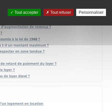
Tout accepter
Tout refuser
Personnaliser
s d'augmentation de revenus ?
 ?
umis à la loi de 1948 ?
 a t-il un montant maximum ?
respecter en zone tendue ?
s de retard de paiement du loyer ?
e loyer ?
s de loyer élevé ?
 d'un logement en location