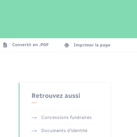
Parrainage civil
Plan interactif
Logement - Urbanisme
Publications
Convertir en .PDF
Imprimer la page
Numérique
Seniors
Retrouvez aussi
Concessions funéraires
Documents d’identité