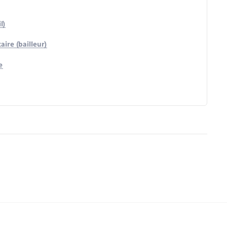
l)
ire (bailleur)
e