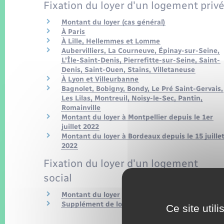
Fixation du loyer d'un logement priv
Montant du loyer (cas général)
À Paris
À Lille, Hellemmes et Lomme
Aubervilliers, La Courneuve, Épinay-sur-Seine,
L'Île-Saint-Denis, Pierrefitte-sur-Seine, Saint-
Denis, Saint-Ouen, Stains, Villetaneuse
À Lyon et Villeurbanne
Bagnolet, Bobigny, Bondy, Le Pré Saint-Gervais,
Les Lilas, Montreuil, Noisy-le-Sec, Pantin,
Romainville
Montant du loyer à Montpellier depuis le 1er
juillet 2022
Montant du loyer à Bordeaux depuis le 15 juille
2022
Fixation du loyer d'un logement
social
Montant du loyer
Supplément de loyer de solidarité (SLS)
Ce site util