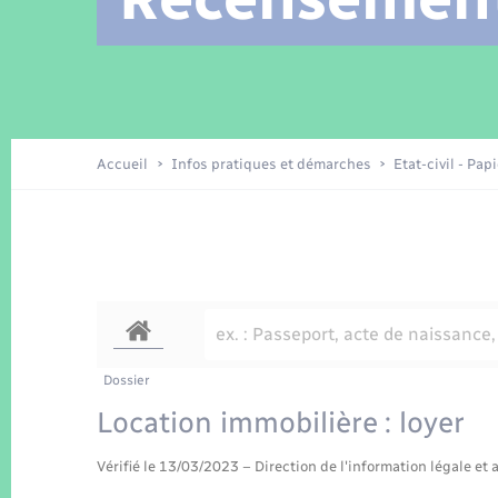
Location de 2 roues
Arrêtés municipaux
Etat civil
Conseil municipal
Petite enfance
Tourisme
Travaux - Autorisation d’occupation
Enfants – Jeunes
de l’espace public
Recensement
Présentation de la commune
Accueil
Infos pratiques et démarches
Etat-civil - Pap
Loisirs
La Communauté de communes
Organisation d’événement
Transports
Dossier
Location immobilière : loyer
Vérifié le 13/03/2023 – Direction de l'information légale et 