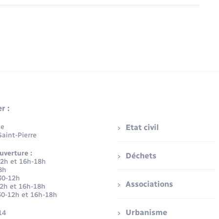
r :
ue
Etat civil
aint-Pierre
uverture :
Déchets
12h et 16h-18h
8h
30-12h
Associations
12h et 16h-18h
30-12h et 16h-18h
Urbanisme
14