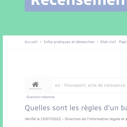
Location de 2 roues
Arrêtés municipaux
Etat civil
Conseil municipal
Petite enfance
Tourisme
Travaux - Autorisation d’occupation
Enfants – Jeunes
de l’espace public
Recensement
Présentation de la commune
Accueil
Infos pratiques et démarches
Etat-civil - Pap
Loisirs
La Communauté de communes
Organisation d’événement
Transports
Question-réponse
Quelles sont les règles d'un ba
Vérifié le 15/07/2022 – Direction de l'information légale et 