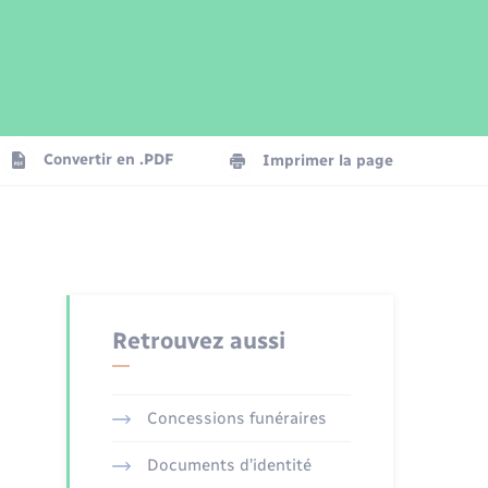
Parrainage civil
Plan interactif
Logement - Urbanisme
Publications
Convertir en .PDF
Imprimer la page
Numérique
Seniors
Retrouvez aussi
Concessions funéraires
Documents d’identité