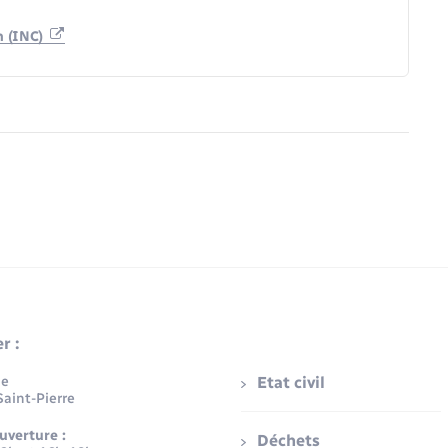
n (INC)
r :
ue
Etat civil
aint-Pierre
uverture :
Déchets