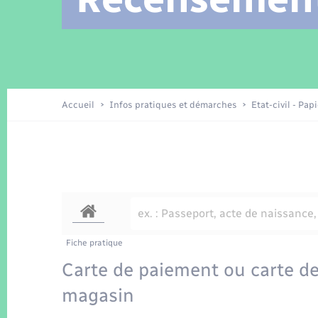
Location de 2 roues
Arrêtés municipaux
Etat civil
Conseil municipal
Petite enfance
Tourisme
Travaux - Autorisation d’occupation
Enfants – Jeunes
de l’espace public
Recensement
Présentation de la commune
Accueil
Infos pratiques et démarches
Etat-civil - Pap
Loisirs
La Communauté de communes
Organisation d’événement
Transports
Fiche pratique
Carte de paiement ou carte de
magasin