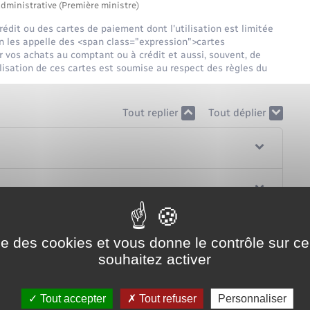
administrative (Première ministre)
édit ou des cartes de paiement dont l'utilisation est limitée
On les appelle des <span class="expression">cartes
 vos achats au comptant ou à crédit et aussi, souvent, de
tilisation de ces cartes est soumise au respect des règles du
Tout replier
Tout déplier
ise des cookies et vous donne le contrôle sur 
souhaitez activer
Tout accepter
Tout refuser
Personnaliser