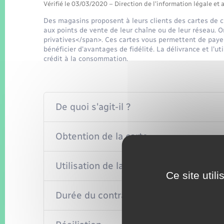
Vérifié le 03/03/2020 – Direction de l'information légale et 
Des magasins proposent à leurs clients des cartes de cr
aux points de vente de leur chaîne ou de leur réseau. 
privatives</span>. Ces cartes vous permettent de payer
bénéficier d'avantages de fidélité. La délivrance et l'u
crédit à la consommation.
De quoi s'agit-il ?
Obtention de la carte
Utilisation de la carte
Ce site util
Durée du contrat