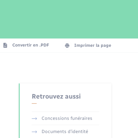
Parrainage civil
Plan interactif
Logement - Urbanisme
Publications
Convertir en .PDF
Imprimer la page
Numérique
Seniors
Retrouvez aussi
Concessions funéraires
Documents d’identité