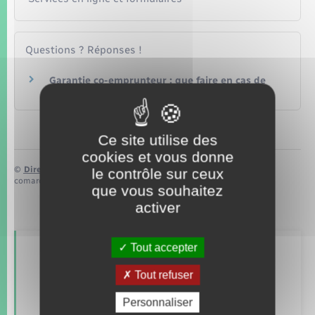
Questions ? Réponses !
Garantie co-emprunteur : que faire en cas de
divorce ou de séparation du couple ?
Ce site utilise des
cookies et vous donne
©
Direction de l’information légale et administrative
le contrôle sur ceux
comarquage developpé par
baseo.io
que vous souhaitez
activer
Tout accepter
Retrouvez aussi
Tout refuser
Personnaliser
Concessions funéraires