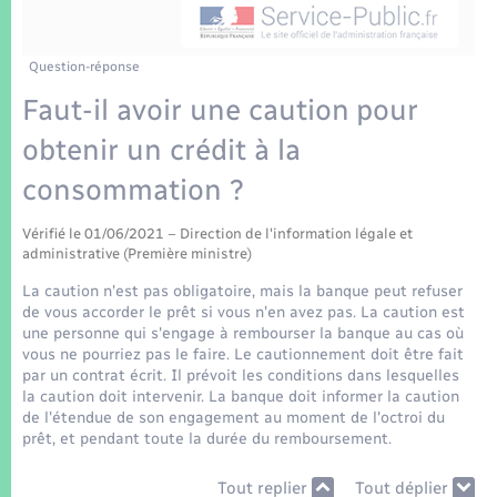
Enfants – Jeunes
Tourisme
Travaux - Autorisation d’occupation de l’espace
public
Transports scolaires
Mariage – PACS
Compétences
Etat-civil - Papiers - Citoyenneté
Question-réponse
Faut-il avoir une caution pour
Parrainage civil
Plan interactif
Logement - Urbanisme
obtenir un crédit à la
Recensement
Présentation de la commune
consommation ?
Loisirs
Patrimoine – Histoire
Vérifié le 01/06/2021 – Direction de l'information légale et
Nouvel habitant
administrative (Première ministre)
Publications
La caution n'est pas obligatoire, mais la banque peut refuser
Numérique
de vous accorder le prêt si vous n'en avez pas. La caution est
une personne qui s'engage à rembourser la banque au cas où
La Communauté de communes
vous ne pourriez pas le faire. Le cautionnement doit être fait
Organisation d’événement
par un contrat écrit. Il prévoit les conditions dans lesquelles
la caution doit intervenir. La banque doit informer la caution
de l'étendue de son engagement au moment de l'octroi du
Sécurité - Prévention
prêt, et pendant toute la durée du remboursement.
Tout replier
Tout déplier