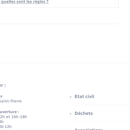
quelles sont les règles ?
r :
ue
Etat civil
aint-Pierre
uverture :
Déchets
12h et 16h-18h
8h
30-12h