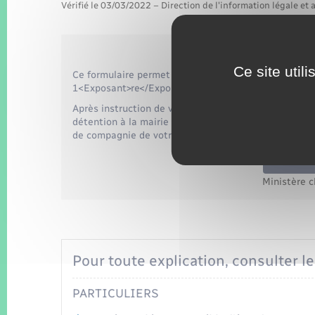
Vérifié le 03/03/2022 – Direction de l'information légale et 
Ce site util
Ce formulaire permet de demander la délivrance d'un
1<Exposant>re</Exposant> ou de 2<Exposant>e</Exp
Après instruction de votre dossier par la mairie et si 
détention à la mairie de votre domicile, <span cla
de compagnie de votre chien.</span>
Accéder 
Ministère c
Pour toute explication, consulter le
PARTICULIERS