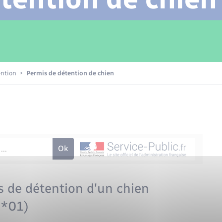
Transports scolaires
Mariage – PACS
Compétences
Etat-civil - Papiers -
Citoyenneté
Patrimoine – Histoire
ention
Permis de détention de chien
Nouvel habitant
Sécurité - Prévention
Voirie et espace public
 de détention d'un chien
6*01)