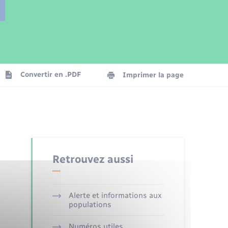
Parrainage civil
Plan interactif
Logement - Urbanisme
Publications
Convertir en .PDF
Imprimer la page
Numérique
Seniors
Retrouvez aussi
Alerte et informations aux
populations
Numéros utiles