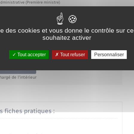
administrative (Première ministre)
ise des cookies et vous donne le contrôle sur 
 permis de détention d'un chien de
souhaitez activer
osant> catégorie.
la décision est positive, vous pourrez retirer le permis de
ss="miseenevidence">muni du passeport européen pour animal
Tout accepter
Tout refuser
Personnaliser
au formulaire
hargé de l'intérieur
s fiches pratiques :