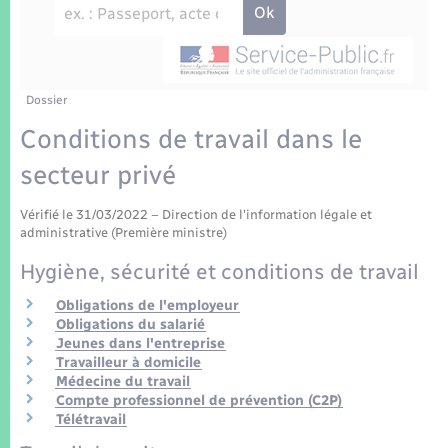
Enfants – Jeunes
Tourisme
Travaux - Autorisation d’occupation de l’espace
public
Transports scolaires
Mariage – PACS
Compétences
Etat-civil - Papiers - Citoyenneté
Parrainage civil
Plan interactif
Dossier
Logement - Urbanisme
Conditions de travail dans le
Recensement
Présentation de la commune
secteur privé
Loisirs
Patrimoine – Histoire
Vérifié le 31/03/2022 – Direction de l'information légale et
Nouvel habitant
administrative (Première ministre)
Publications
Hygiène, sécurité et conditions de travail
Numérique
Obligations de l'employeur
La Communauté de communes
Obligations du salarié
Organisation d’événement
Jeunes dans l'entreprise
Travailleur à domicile
Médecine du travail
Sécurité - Prévention
Compte professionnel de prévention (C2P)
Télétravail