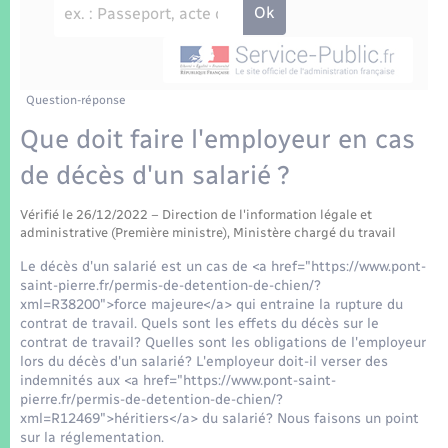
Enfants – Jeunes
Tourisme
Travaux - Autorisation d’occupation de l’espace
public
Transports scolaires
Mariage – PACS
Compétences
Etat-civil - Papiers - Citoyenneté
Parrainage civil
Plan interactif
Question-réponse
Logement - Urbanisme
Que doit faire l'employeur en cas
Recensement
Présentation de la commune
de décès d'un salarié ?
Loisirs
Patrimoine – Histoire
Vérifié le 26/12/2022 – Direction de l'information légale et
Nouvel habitant
administrative (Première ministre), Ministère chargé du travail
Publications
Le décès d'un salarié est un cas de <a href="https://www.pont-
Numérique
saint-pierre.fr/permis-de-detention-de-chien/?
xml=R38200">force majeure</a> qui entraine la rupture du
La Communauté de communes
contrat de travail. Quels sont les effets du décès sur le
Organisation d’événement
contrat de travail? Quelles sont les obligations de l'employeur
lors du décès d'un salarié? L'employeur doit-il verser des
indemnités aux <a href="https://www.pont-saint-
Sécurité - Prévention
pierre.fr/permis-de-detention-de-chien/?
xml=R12469">héritiers</a> du salarié? Nous faisons un point
sur la réglementation.