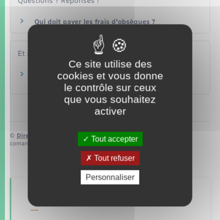
Questions ? Réponses !
Qui doit payer les frais d'obsèques ?
Et aussi
Ce site utilise des
cookies et vous donne
Accident du travail : démarches à effectuer
Travail – Formation
le contrôle sur ceux
que vous souhaitez
activer
©
Direction de l’information légale et administrative
Tout accepter
comarquage developpé par
baseo.io
Tout refuser
Personnaliser
Retrouvez aussi