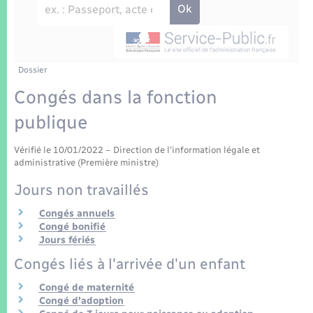
Enfants – Jeunes
Tourisme
Travaux - Autorisation d’occupation de l’espace
public
Transports scolaires
Mariage – PACS
Compétences
Etat-civil - Papiers - Citoyenneté
Parrainage civil
Plan interactif
Dossier
Logement - Urbanisme
Congés dans la fonction
Recensement
Présentation de la commune
publique
Loisirs
Patrimoine – Histoire
Vérifié le 10/01/2022 – Direction de l'information légale et
Nouvel habitant
administrative (Première ministre)
Publications
Jours non travaillés
Numérique
Congés annuels
La Communauté de communes
Congé bonifié
Organisation d’événement
Jours fériés
Congés liés à l'arrivée d'un enfant
Sécurité - Prévention
Congé de maternité
Congé d'adoption