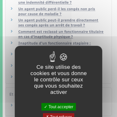
une indemnité différentielle ?
Un agent public perd-il les congés non pris
pour cause de maladie ?
Un agent public peut-il prendre directement
ses congés après un arrêt de travail ?
Comment est reclassé un fonctionnaire titulaire
en cas d'inaptitude physique ?
Inaptitude d'un fonctionnaire stagiaire :
quelles conséquences ?
Inaptitude physique d'un contractuel : quelles
conséquences ?
Qu'est-ce que la disponibilité d'office pour
Ce site utilise des
raison de santé ?
cookies et vous donne
Qu'est-ce que le conseil médical ?
le contrôle sur ceux
que vous souhaitez
activer
Et aussi
Invalidité
Tout accepter
Social – Santé
Tout refuser