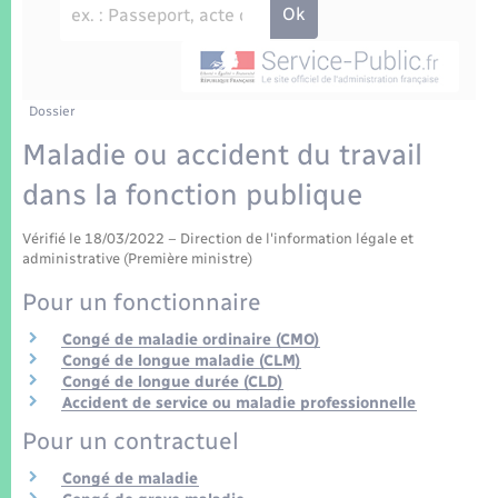
Enfants – Jeunes
Tourisme
Travaux - Autorisation d’occupation de l’espace
public
Transports scolaires
Mariage – PACS
Compétences
Etat-civil - Papiers - Citoyenneté
Parrainage civil
Plan interactif
Dossier
Logement - Urbanisme
Maladie ou accident du travail
Recensement
Présentation de la commune
dans la fonction publique
Loisirs
Patrimoine – Histoire
Vérifié le 18/03/2022 – Direction de l'information légale et
Nouvel habitant
administrative (Première ministre)
Publications
Pour un fonctionnaire
Numérique
Congé de maladie ordinaire (CMO)
La Communauté de communes
Congé de longue maladie (CLM)
Organisation d’événement
Congé de longue durée (CLD)
Accident de service ou maladie professionnelle
Pour un contractuel
Sécurité - Prévention
Congé de maladie