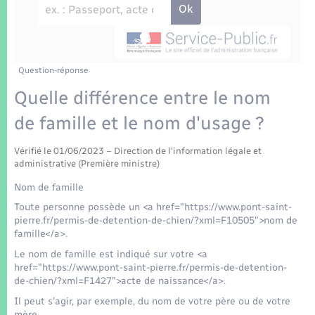
Enfants – Jeunes
Tourisme
Travaux - Autorisation d’occupation de l’espace
public
Transports scolaires
Mariage – PACS
Compétences
Etat-civil - Papiers - Citoyenneté
Parrainage civil
Plan interactif
Question-réponse
Logement - Urbanisme
Quelle différence entre le nom
Recensement
Présentation de la commune
de famille et le nom d'usage ?
Loisirs
Patrimoine – Histoire
Vérifié le 01/06/2023 – Direction de l'information légale et
Nouvel habitant
administrative (Première ministre)
Publications
Nom de famille
Numérique
Toute personne possède un <a href="https://www.pont-saint-
La Communauté de communes
pierre.fr/permis-de-detention-de-chien/?xml=F10505">nom de
famille</a>.
Organisation d’événement
Le nom de famille est indiqué sur votre <a
href="https://www.pont-saint-pierre.fr/permis-de-detention-
Sécurité - Prévention
de-chien/?xml=F1427">acte de naissance</a>.
Il peut s'agir, par exemple, du nom de votre père ou de votre
mère.