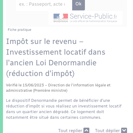
Enfants – Jeunes
Tourisme
Travaux - Autorisation d’occupation de l’espace
public
Transports scolaires
Mariage – PACS
Compétences
Etat-civil - Papiers - Citoyenneté
Parrainage civil
Plan interactif
Fiche pratique
Logement - Urbanisme
Impôt sur le revenu –
Recensement
Présentation de la commune
Investissement locatif dans
Loisirs
l'ancien Loi Denormandie
Patrimoine – Histoire
Nouvel habitant
(réduction d'impôt)
Publications
Numérique
Vérifié le 15/06/2023 – Direction de l'information légale et
administrative (Première ministre)
La Communauté de communes
Organisation d’événement
Le dispositif Denormandie permet de bénéficier d'une
réduction d'impôt si vous réalisez un investissement locatif
dans un quartier ancien dégradé. Ce logement doit
Sécurité - Prévention
notamment être situé dans certaines communes.
Tout replier
Tout déplier