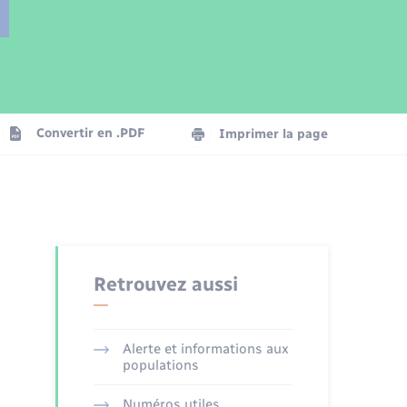
Parrainage civil
Plan interactif
Logement - Urbanisme
Publications
Convertir en .PDF
Imprimer la page
Numérique
Seniors
Retrouvez aussi
Alerte et informations aux
populations
Numéros utiles