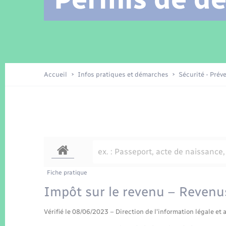
Location de 2 roues
Arrêtés municipaux
Etat civil
Conseil municipal
Petite enfance
Tourisme
Travaux - Autorisation d’occupation
Enfants – Jeunes
de l’espace public
Recensement
Présentation de la commune
Accueil
Infos pratiques et démarches
Sécurité - Prév
Loisirs
La Communauté de communes
Organisation d’événement
Transports
Fiche pratique
Impôt sur le revenu – Revenu
Vérifié le 08/06/2023 – Direction de l'information légale et 