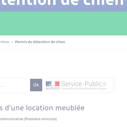
Transports scolaires
Mariage – PACS
Compétences
Etat-civil - Papiers -
Citoyenneté
Patrimoine – Histoire
ention
Permis de détention de chien
Nouvel habitant
Sécurité - Prévention
Voirie et espace public
s d'une location meublée
administrative (Première ministre)