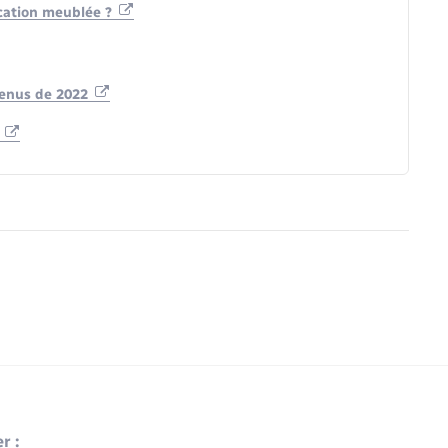
ocation meublée ?
venus de 2022
n
r :