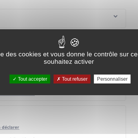
ise des cookies et vous donne le contrôle sur 
souhaitez activer
s de loyer élevé ?
Tout accepter
Tout refuser
Personnaliser
la mise en location d'un meublé ?
tion de revenus ?
à déclarer