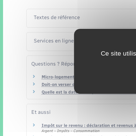
Textes de référence
Services en ligne et formulaires
Ce site util
Questions ? Réponses !
Micro-logement : doit-on payer une taxe en ca
Doit-on verser des cotisations sociales pour 
Quelle est la date limite pour faire sa déclara
Et aussi
Impôt sur le revenu : déclaration et revenus 
Argent – Impôts – Consommation