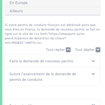
Seniors
En Europe
Ailleurs
Transports
Si votre permis de conduire français est détérioré alors que
Voirie et espace public
vous êtes en France, la demande de nouveau permis se fait en
ligne sur le site de l'<a href="https://www.pont-saint-
pierre.fr/permis-de-detention-de-chien/?
xml=R50821">ANTS</a>.
Tout replier
Tout déplier
Faire la demande de nouveau permis
Suivre l'avancement de la demande de
permis de conduire