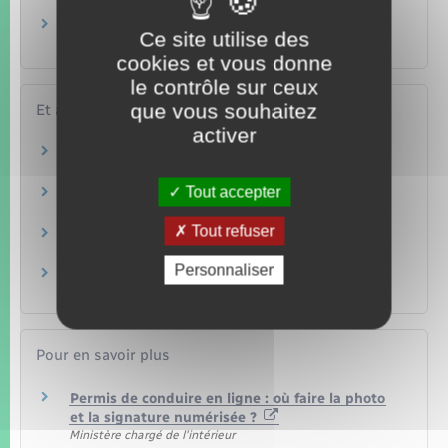
conduire ?
Comment signaler une erreur sur votre permis
Ce site utilise des
de conduire ?
cookies et vous donne
le contrôle sur ceux
que vous souhaitez
Et aussi
activer
Permis de conduire
Transports – Mobilité
Tout accepter
Infractions routières
Transports – Mobilité
Tout refuser
Perte du permis de conduire français
Transports – Mobilité
Personnaliser
Vol du permis de conduire
Transports – Mobilité
Pour en savoir plus
Permis de conduire en ligne : où faire la photo
et la signature numérisée ?
Ministère chargé de l'intérieur