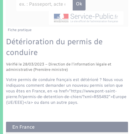
Enfants – Jeunes
Tourisme
Travaux - Autorisation d’occupation de l’espace
public
Transports scolaires
Mariage – PACS
Compétences
Etat-civil - Papiers - Citoyenneté
Parrainage civil
Plan interactif
Fiche pratique
Logement - Urbanisme
Détérioration du permis de
Recensement
Présentation de la commune
conduire
Loisirs
Patrimoine – Histoire
Vérifié le 28/03/2023 – Direction de l'information légale et
Nouvel habitant
administrative (Première ministre)
Publications
Votre permis de conduire français est détérioré ? Nous vous
Numérique
indiquons comment demander un nouveau permis selon que
vous êtes en France, en <a href="https://www.pont-saint-
La Communauté de communes
pierre.fr/permis-de-detention-de-chien/?xml=R55492">Europe
Organisation d’événement
(UE/EEE)</a> ou dans un autre pays.
Sécurité - Prévention
En France