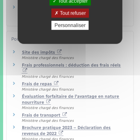
Tout accepter
Argent – Impôts – Consommation
Impôt sur le revenu – Déclaration de revenus
Tout refuser
annuelle
Argent – Impôts – Consommation
Personnaliser
Pour en savoir plus
Site des impôts
Ministère chargé des finances
Frais professionnels : déduction des frais réels
Ministère chargé des finances
Frais de repas
Ministère chargé des finances
Évaluation forfaitaire de l'avantage en nature
nourriture
Ministère chargé des finances
Frais de transport
Ministère chargé des finances
Brochure pratique 2023 – Déclaration des
revenus de 2022
Ministère chargé des finances