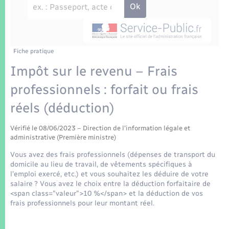
Enfants – Jeunes
Tourisme
Travaux - Autorisation d’occupation de l’espace
public
Transports scolaires
Mariage – PACS
Compétences
Etat-civil - Papiers - Citoyenneté
Parrainage civil
Plan interactif
Fiche pratique
Logement - Urbanisme
Impôt sur le revenu – Frais
Recensement
Présentation de la commune
professionnels : forfait ou frais
Loisirs
réels (déduction)
Patrimoine – Histoire
Nouvel habitant
Vérifié le 08/06/2023 – Direction de l'information légale et
Publications
administrative (Première ministre)
Numérique
Vous avez des frais professionnels (dépenses de transport du
La Communauté de communes
domicile au lieu de travail, de vêtements spécifiques à
Organisation d’événement
l'emploi exercé, etc.) et vous souhaitez les déduire de votre
salaire ? Vous avez le choix entre la déduction forfaitaire de
<span class="valeur">10 %</span> et la déduction de vos
Sécurité - Prévention
frais professionnels pour leur montant réel.