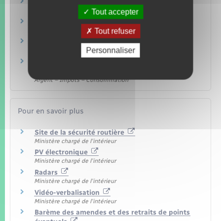
Infractions routières
Transports – Mobilité
Tout accepter
Permis de conduire
Tout refuser
Transports – Mobilité
Amendes
Personnaliser
Justice
Accident de la route : indemnisation par le
Fonds de garantie
Argent – Impôts – Consommation
Pour en savoir plus
Site de la sécurité routière
Ministère chargé de l'intérieur
PV électronique
Ministère chargé de l'intérieur
Radars
Ministère chargé de l'intérieur
Vidéo-verbalisation
Ministère chargé de l'intérieur
Barème des amendes et des retraits de points