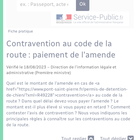
Enfants – Jeunes
Tourisme
Travaux - Autorisation d’occupation de l’espace
public
Transports scolaires
Mariage – PACS
Compétences
Etat-civil - Papiers - Citoyenneté
Parrainage civil
Plan interactif
Fiche pratique
Logement - Urbanisme
Contravention au code de la
Recensement
Présentation de la commune
route : paiement de l'amende
Loisirs
Patrimoine – Histoire
Vérifié le 18/08/2023 – Direction de l'information légale et
Nouvel habitant
administrative (Première ministre)
Publications
Quel est le montant de l'amende en cas de <a
Numérique
href="https://www.pont-saint-pierre.fr/permis-de-detention-
de-chien/?xml=R49228">contravention</a> au code de la
La Communauté de communes
route ? Dans quel délai devez-vous payer l'amende ? Le
Organisation d’événement
montant est-il plus élevé si vous payez en retard ? Comment
contester l'avis de contravention ? Nous vous indiquons les
principales règles à connaître sur les contraventions au code
Sécurité - Prévention
de la route.
Tout replier
Tout déplier