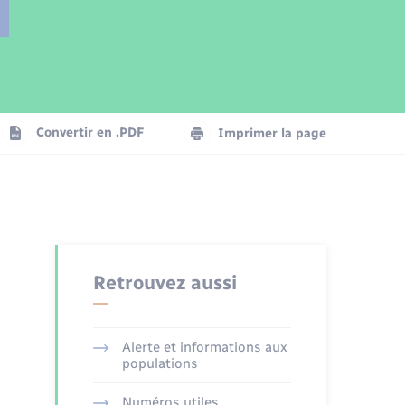
Parrainage civil
Plan interactif
Logement - Urbanisme
Publications
Convertir en .PDF
Imprimer la page
Numérique
Seniors
Retrouvez aussi
Alerte et informations aux
populations
Numéros utiles