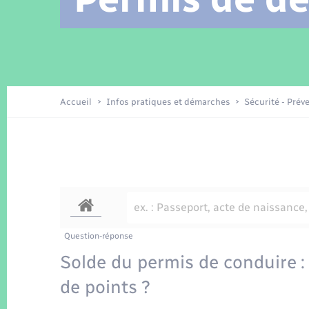
Location de 2 roues
Arrêtés municipaux
Etat civil
Conseil municipal
Petite enfance
Tourisme
Travaux - Autorisation d’occupation
Enfants – Jeunes
de l’espace public
Recensement
Présentation de la commune
Accueil
Infos pratiques et démarches
Sécurité - Prév
Loisirs
La Communauté de communes
Organisation d’événement
Transports
Question-réponse
Solde du permis de conduire
de points ?