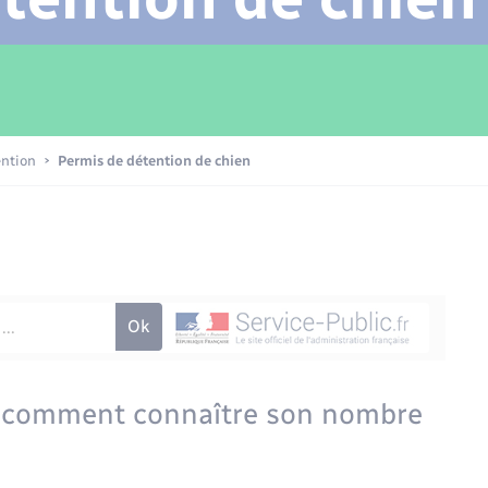
Transports scolaires
Mariage – PACS
Compétences
Etat-civil - Papiers -
Citoyenneté
Patrimoine – Histoire
ention
Permis de détention de chien
Nouvel habitant
Sécurité - Prévention
Voirie et espace public
 : comment connaître son nombre