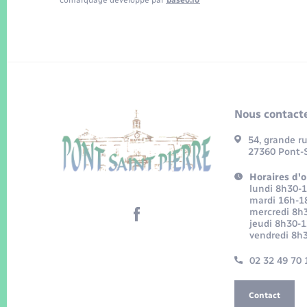
comarquage developpé par
baseo.io
Nous contacte
54, grande r
27360 Pont-S
Horaires d'o
lundi 8h30-
mardi 16h-1
mercredi 8h
jeudi 8h30-
vendredi 8h
02 32 49 70 
Contact