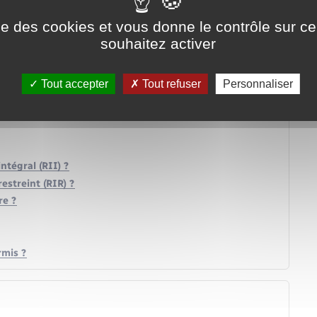
ise des cookies et vous donne le contrôle sur 
souhaitez activer
Tout accepter
Tout refuser
Personnaliser
tégral (RII) ?
streint (RIR) ?
re ?
rmis ?