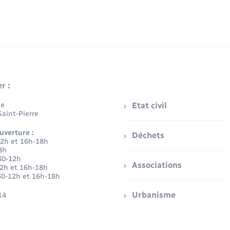
r :
ue
Etat civil
aint-Pierre
uverture :
Déchets
12h et 16h-18h
8h
30-12h
Associations
12h et 16h-18h
30-12h et 16h-18h
Urbanisme
14