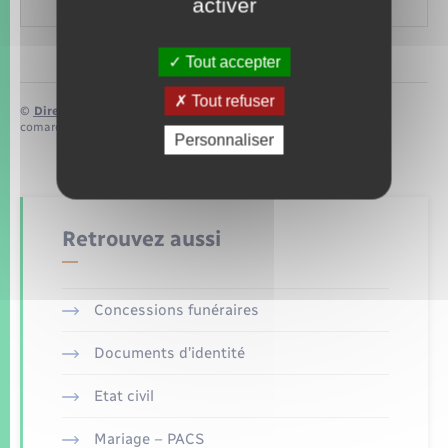
activer
(ex-carte grise)
Tout accepter
Tout refuser
©
Direction de l’information légale et administrative
comarquage developpé par
baseo.io
Personnaliser
Retrouvez aussi
Concessions funéraires
Documents d’identité
Etat civil
Mariage – PACS