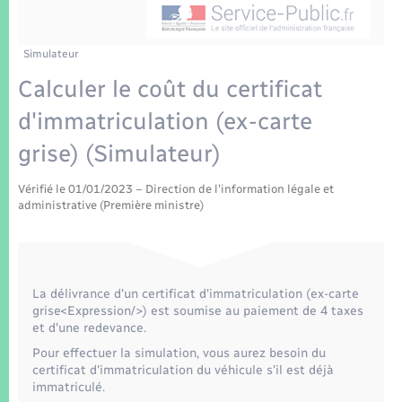
Enfants – Jeunes
Tourisme
Travaux - Autorisation d’occupation de l’espace
public
Transports scolaires
Mariage – PACS
Compétences
Etat-civil - Papiers - Citoyenneté
Simulateur
Calculer le coût du certificat
Parrainage civil
Plan interactif
Logement - Urbanisme
d'immatriculation (ex-carte
Recensement
Présentation de la commune
grise) (Simulateur)
Loisirs
Patrimoine – Histoire
Vérifié le 01/01/2023 – Direction de l'information légale et
Nouvel habitant
administrative (Première ministre)
Publications
Numérique
La Communauté de communes
La délivrance d'un certificat d'immatriculation (ex-carte
Organisation d’événement
grise<Expression/>) est soumise au paiement de 4 taxes
et d'une redevance.
Pour effectuer la simulation, vous aurez besoin du
Sécurité - Prévention
certificat d'immatriculation du véhicule s'il est déjà
immatriculé.