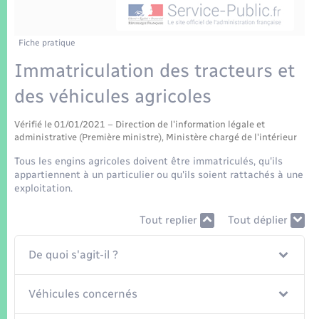
Enfants – Jeunes
Tourisme
Travaux - Autorisation d’occupation de l’espace
public
Transports scolaires
Mariage – PACS
Compétences
Etat-civil - Papiers - Citoyenneté
Fiche pratique
Immatriculation des tracteurs et
Parrainage civil
Plan interactif
Logement - Urbanisme
des véhicules agricoles
Recensement
Présentation de la commune
Loisirs
Vérifié le 01/01/2021 – Direction de l'information légale et
administrative (Première ministre), Ministère chargé de l'intérieur
Patrimoine – Histoire
Tous les engins agricoles doivent être immatriculés, qu'ils
Nouvel habitant
appartiennent à un particulier ou qu'ils soient rattachés à une
Publications
exploitation.
Numérique
Tout replier
Tout déplier
La Communauté de communes
Organisation d’événement
De quoi s'agit-il ?
Sécurité - Prévention
Véhicules concernés