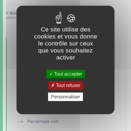
©
Direction de l’information légale et administrative
comarquage developpé par
baseo.io
Ce site utilise des
cookies et vous donne
le contrôle sur ceux
Retrouvez aussi
que vous souhaitez
activer
Concessions funéraires
Tout accepter
Documents d’identité
Tout refuser
Etat civil
Personnaliser
Mariage – PACS
Parrainage civil