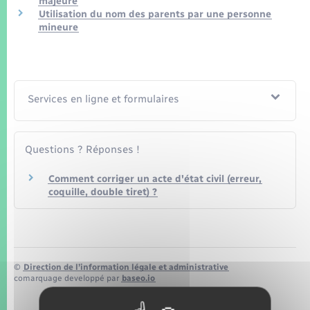
majeure
Seniors
Utilisation du nom des parents par une personne
mineure
Transports
Voirie et espace public
Services en ligne et formulaires
Questions ? Réponses !
Comment corriger un acte d'état civil (erreur,
coquille, double tiret) ?
©
Direction de l’information légale et administrative
comarquage developpé par
baseo.io