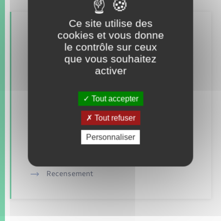
Ce site utilise des
Retrouvez aussi
cookies et vous donne
le contrôle sur ceux
que vous souhaitez
Concessions funéraires
activer
Documents d’identité
Tout accepter
Etat civil
Tout refuser
Mariage – PACS
Personnaliser
Parrainage civil
Recensement