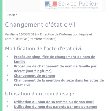
Enfants – Jeunes
Tourisme
Travaux - Autorisation d’occupation de l’espace
public
Transports scolaires
Mariage – PACS
Compétences
Etat-civil - Papiers - Citoyenneté
Dossier
Changement d'état civil
Parrainage civil
Plan interactif
Logement - Urbanisme
Vérifié le 15/03/2019 – Direction de l'information légale et
Recensement
Présentation de la commune
administrative (Première ministre)
Loisirs
Modification de l'acte d'état civil
Patrimoine – Histoire
Nouvel habitant
Procédure simplifiée de changement de nom de
famille
Publications
Procédure de changement de nom de famille par
Numérique
décret (motif légitime)
Changement de prénom
La Communauté de communes
Changement de la mention du sexe dans les actes de
Organisation d’événement
l'état civil
Utilisation d'un nom d'usage
Sécurité - Prévention
Utilisation du nom de sa femme ou de son mari
Utilisation du nom des parents par une personne