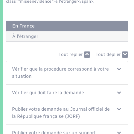
Seniors
class="miseenevidence">à l'étranger</span>.
Transports
En France
Voirie et espace public
À l'étranger
Tout replier
Tout déplier
Vérifier que la procédure correspond à votre
situation
Vérifier qui doit faire la demande
Publier votre demande au Journal officiel de
la République française (JORF)
Publier votre demande sur un support