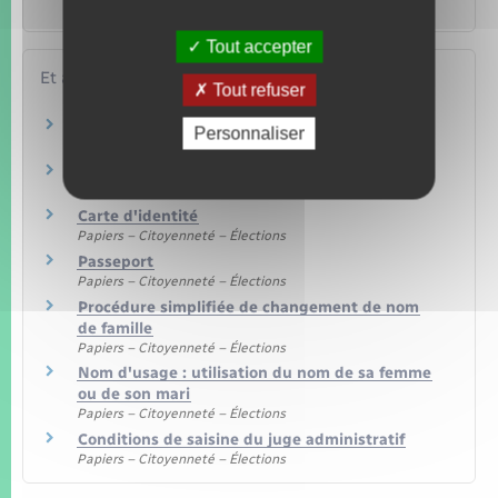
devenant Français ?
Tout accepter
Et aussi
Tout refuser
Nom et prénom
Personnaliser
Papiers – Citoyenneté – Élections
Changement d'état civil
Papiers – Citoyenneté – Élections
Carte d'identité
Papiers – Citoyenneté – Élections
Passeport
Papiers – Citoyenneté – Élections
Procédure simplifiée de changement de nom
de famille
Papiers – Citoyenneté – Élections
Nom d'usage : utilisation du nom de sa femme
ou de son mari
Papiers – Citoyenneté – Élections
Conditions de saisine du juge administratif
Papiers – Citoyenneté – Élections