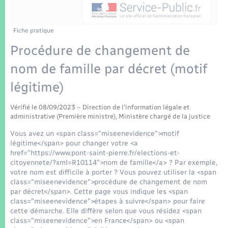
Enfants – Jeunes
Tourisme
Travaux - Autorisation d’occupation de l’espace
public
Transports scolaires
Mariage – PACS
Compétences
Etat-civil - Papiers - Citoyenneté
Fiche pratique
Procédure de changement de
Parrainage civil
Plan interactif
Logement - Urbanisme
nom de famille par décret (motif
Recensement
Présentation de la commune
légitime)
Loisirs
Patrimoine – Histoire
Vérifié le 08/09/2023 – Direction de l'information légale et
Nouvel habitant
administrative (Première ministre), Ministère chargé de la justice
Publications
Vous avez un <span class="miseenevidence">motif
Numérique
légitime</span> pour changer votre <a
href="https://www.pont-saint-pierre.fr/elections-et-
La Communauté de communes
citoyennete/?xml=R10114">nom de famille</a> ? Par exemple,
Organisation d’événement
votre nom est difficile à porter ? Vous pouvez utiliser la <span
class="miseenevidence">procédure de changement de nom
par décret</span>. Cette page vous indique les <span
Sécurité - Prévention
class="miseenevidence">étapes à suivre</span> pour faire
cette démarche. Elle diffère selon que vous résidez <span
class="miseenevidence">en France</span> ou <span