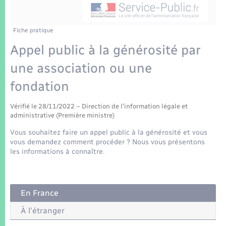
Enfants – Jeunes
Tourisme
Travaux - Autorisation d’occupation de l’espace
public
Transports scolaires
Mariage – PACS
Compétences
Etat-civil - Papiers - Citoyenneté
Fiche pratique
Appel public à la générosité par
Parrainage civil
Plan interactif
Logement - Urbanisme
une association ou une
Recensement
Présentation de la commune
fondation
Loisirs
Patrimoine – Histoire
Vérifié le 28/11/2022 – Direction de l'information légale et
Nouvel habitant
administrative (Première ministre)
Publications
Vous souhaitez faire un appel public à la générosité et vous
Numérique
vous demandez comment procéder ? Nous vous présentons
les informations à connaître.
La Communauté de communes
Organisation d’événement
En France
Sécurité - Prévention
À l'étranger