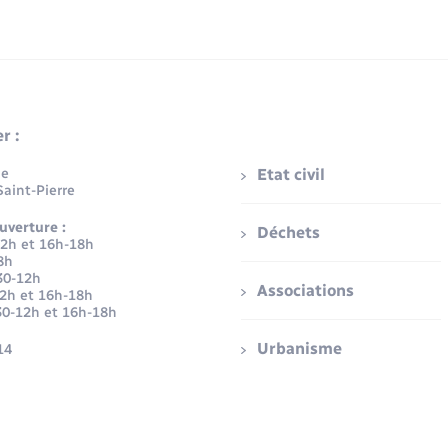
r :
ue
Etat civil
aint-Pierre
uverture :
Déchets
12h et 16h-18h
8h
30-12h
Associations
12h et 16h-18h
30-12h et 16h-18h
Urbanisme
14