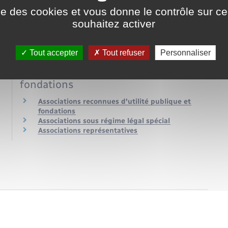
Fonctionnement d'une association
ise des cookies et vous donne le contrôle sur 
souhaitez activer
Dirigeants et responsables
Bénévoles, volontaires et salariés
Assurance et responsabilité
Organisation d'événements
Tout accepter
Tout refuser
Personnaliser
Associations spécifiques et
fondations
Associations reconnues d'utilité publique et
fondations
Associations sous régime légal spécial
Associations représentatives