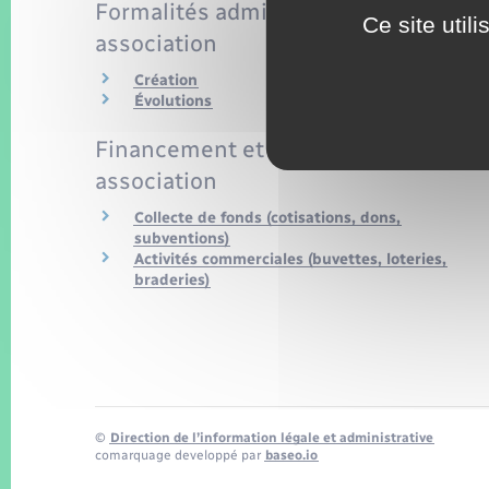
Formalités administratives d'une
Ce site util
association
Création
Évolutions
Financement et fiscalité d'une
association
Collecte de fonds (cotisations, dons,
subventions)
Activités commerciales (buvettes, loteries,
braderies)
©
Direction de l’information légale et administrative
comarquage developpé par
baseo.io