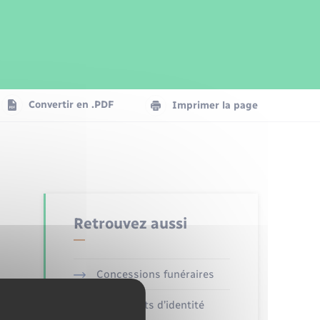
Parrainage civil
Plan interactif
Logement - Urbanisme
Publications
Convertir en .PDF
Imprimer la page
Numérique
Seniors
Retrouvez aussi
Concessions funéraires
Documents d’identité