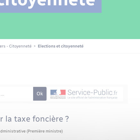
Transports scolaires
Mariage – PACS
Compétences
Etat-civil - Papiers -
Citoyenneté
Patrimoine – Histoire
iers - Citoyenneté
Elections et citoyenneté
Nouvel habitant
Sécurité - Prévention
Voirie et espace public
 la taxe foncière ?
administrative (Première ministre)