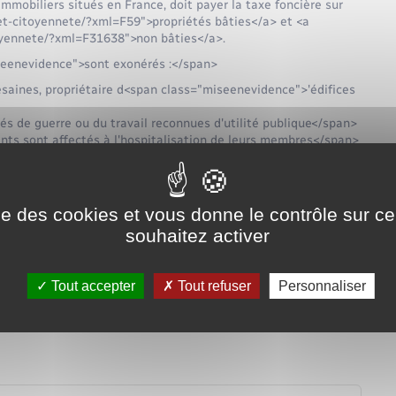
 immobiliers situés en France, doit payer la taxe foncière sur
s-et-citoyennete/?xml=F59">propriétés bâties</a> et <a
itoyennete/?xml=F31638">non bâties</a>.
iseenevidence">sont exonérés :</span>
césaines, propriétaire d<span class="miseenevidence">'édifices
s de guerre ou du travail reconnues d'utilité publique</span>
ts sont affectés à l'hospitalisation de leurs membres</span>
ique qui possède des <span class="miseenevidence">hangars
pan> sont également exonérés de la taxe foncière.
ise des cookies et vous donne le contrôle sur 
pan> aux bâtiments pour lesquels les associations de mutilés
souhaitez activer
ière sur les propriétés bâties.<MiseEnEvidence/>
s pièces nécessaires aux impôts. Il en sera de même si le bien
Tout accepter
Tout refuser
Personnaliser
s n'avez pas été exonéré, vous devrez envoyer vos justificatifs