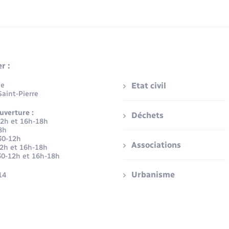
r :
ue
Etat civil
aint-Pierre
uverture :
Déchets
12h et 16h-18h
8h
30-12h
Associations
12h et 16h-18h
30-12h et 16h-18h
Urbanisme
14