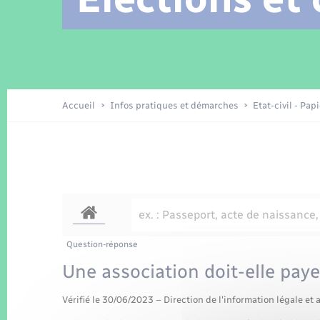
Location de 2 roues
Arrêtés municipaux
Etat civil
Conseil municipal
Petite enfance
Tourisme
Travaux - Autorisation d’occupation
Enfants – Jeunes
de l’espace public
Recensement
Présentation de la commune
Accueil
Infos pratiques et démarches
Etat-civil - Pap
Loisirs
La Communauté de communes
Organisation d’événement
Transports
Question-réponse
Une association doit-elle payer
Vérifié le 30/06/2023 – Direction de l'information légale et 