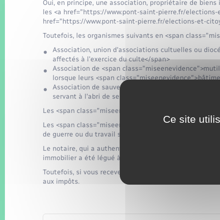
Oui, en principe, une association, propriétaire de biens
les <a href="https://www.pont-saint-pierre.fr/election
href="https://www.pont-saint-pierre.fr/elections-et-c
Toutefois, les organismes suivants en <span class="m
Association, union d'associations cultuelles ou dio
affectés à l'exercice du culte</span>
Association de <span class="miseenevidence">mutilé
lorsque leurs <span class="miseenevidence">bâtimen
Association de sauveteurs reconnue d'utilité publ
servant à l'abri de ses canots de sauvetage</span>
Les <span class="miseenevidence">bâtiments ruraux</s
Ce site util
Les <span class="miseenevidence">jardins attenant</s
de guerre ou du travail sont exonérées de la taxe fonc
Le notaire, qui a authentifié l'acte de vente, envoie le
immobilier a été légué à l’association.
Toutefois, si vous recevez votre avis de taxe et que vou
aux impôts.