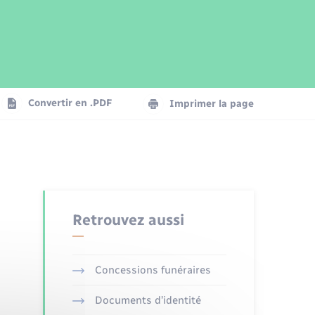
Parrainage civil
Plan interactif
Logement - Urbanisme
Publications
Convertir en .PDF
Imprimer la page
Numérique
Seniors
Retrouvez aussi
Concessions funéraires
Documents d’identité