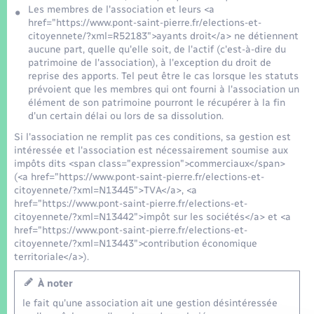
Seniors
Les membres de l'association et leurs <a
href="https://www.pont-saint-pierre.fr/elections-et-
citoyennete/?xml=R52183">ayants droit</a> ne détiennent
Transports
aucune part, quelle qu'elle soit, de l'actif (c'est-à-dire du
patrimoine de l'association), à l'exception du droit de
reprise des apports. Tel peut être le cas lorsque les statuts
Voirie et espace public
prévoient que les membres qui ont fourni à l'association un
élément de son patrimoine pourront le récupérer à la fin
d'un certain délai ou lors de sa dissolution.
Si l'association ne remplit pas ces conditions, sa gestion est
intéressée et l'association est nécessairement soumise aux
impôts dits <span class="expression">commerciaux</span>
(<a href="https://www.pont-saint-pierre.fr/elections-et-
citoyennete/?xml=N13445">TVA</a>, <a
href="https://www.pont-saint-pierre.fr/elections-et-
citoyennete/?xml=N13442">impôt sur les sociétés</a> et <a
href="https://www.pont-saint-pierre.fr/elections-et-
citoyennete/?xml=N13443">contribution économique
territoriale</a>).
À noter
le fait qu'une association ait une gestion désintéressée