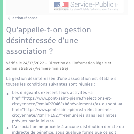
Enfants – Jeunes
Tourisme
Travaux - Autorisation d’occupation de l’espace
public
Transports scolaires
Mariage – PACS
Compétences
Etat-civil - Papiers - Citoyenneté
Question-réponse
Qu'appelle-t-on gestion
Parrainage civil
Plan interactif
Logement - Urbanisme
désintéressée d'une
Recensement
Présentation de la commune
association ?
Loisirs
Patrimoine – Histoire
Vérifié le 24/03/2022 – Direction de l'information légale et
Nouvel habitant
administrative (Première ministre)
Publications
La gestion désintéressée d'une association est établie si
Numérique
toutes les conditions suivantes sont réunies :
Les dirigeants exercent leurs activités <a
La Communauté de communes
href="https://www.pont-saint-pierre.fr/elections-et-
Organisation d’événement
citoyennete/?xml=R2046">bénévolement</a> ou sont <a
href="https://www.pont-saint-pierre.fr/elections-et-
citoyennete/?xml=F1927">rémunérés dans les limites
Sécurité - Prévention
prévues par la loi</a>
L'association ne procède à aucune distribution directe ou
indirecte de bénéfice, sous quelque forme que ce soit