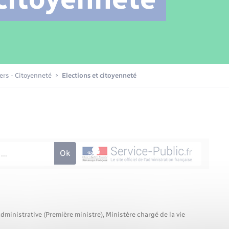
Transports scolaires
Mariage – PACS
Compétences
Etat-civil - Papiers -
Citoyenneté
Patrimoine – Histoire
iers - Citoyenneté
Elections et citoyenneté
Nouvel habitant
Sécurité - Prévention
Voirie et espace public
administrative (Première ministre), Ministère chargé de la vie