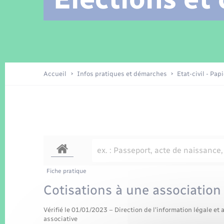
Location de 2 roues
Arrêtés municipaux
Etat civil
Conseil municipal
Petite enfance
Tourisme
Travaux - Autorisation d’occupation
Enfants – Jeunes
de l’espace public
Recensement
Présentation de la commune
Accueil
Infos pratiques et démarches
Etat-civil - Pap
Loisirs
La Communauté de communes
Organisation d’événement
Transports
Fiche pratique
Cotisations à une association
Vérifié le 01/01/2023 – Direction de l'information légale et 
associative