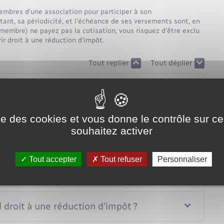
embres d'une association pour participer à son
ant, sa périodicité, et l'échéance de ses versements sont, en
 (membre) ne payez pas la cotisation, vous risquez d'être exclu
ir droit à une réduction d'impôt.
Tout replier
Tout déplier
la cotisation ?
de la cotisation ?
ise des cookies et vous donne le contrôle sur 
souhaitez activer
il possible ?
Tout accepter
Tout refuser
Personnaliser
nt de la cotisation ?
 droit à une réduction d'impôt ?