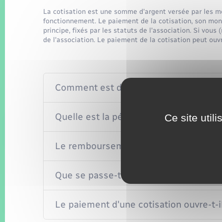
La cotisation est une somme d'argent versée par les m
fonctionnement. Le paiement de la cotisation, son mont
principe, fixés par les statuts de l'association. Si vous
de l'association. Le paiement de la cotisation peut ouvr
Comment est déterminé le montant de 
Quelle est la périodicité du versement 
Ce site util
Le remboursement de la cotisation est-
Que se passe-t-il en cas de non-paieme
Le paiement d'une cotisation ouvre-t-il