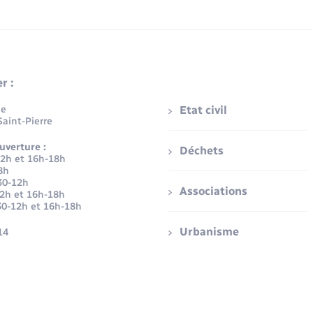
r :
ue
Etat civil
aint-Pierre
uverture :
Déchets
12h et 16h-18h
8h
30-12h
Associations
12h et 16h-18h
30-12h et 16h-18h
Urbanisme
14