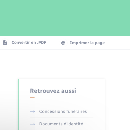
Parrainage civil
Plan interactif
Logement - Urbanisme
Publications
Convertir en .PDF
Imprimer la page
Numérique
Seniors
Retrouvez aussi
Concessions funéraires
Documents d’identité