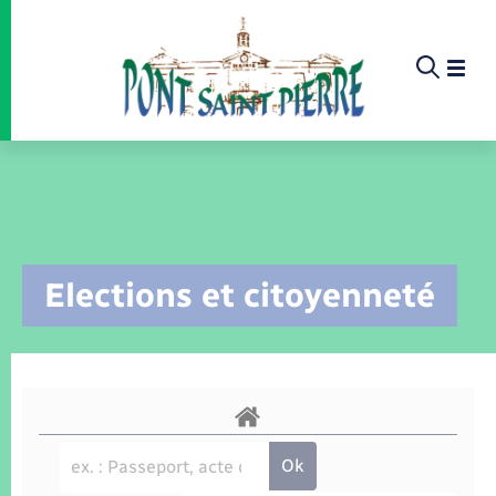
Panneau de gestion des cookies
Etat-civil - Papiers - Citoyenneté
Infos pratiques et démarches
Infos pratiques et démarches
Infos pratiques et démarches
Infos pratiques et démarches
Infos pratiques et démarches
Infos pratiques et démarches
Infos pratiques et démarches
Infos pratiques et démarches
Infos pratiques et démarches
Infos pratiques et démarches
Infos pratiques et démarches
Infos pratiques et démarches
Enfants – Jeunes
La commune
Loisirs
Loisirs
Menu
Menu
Menu
Infos pratiques et démarches
Elections et citoyenneté
Commerces - Entreprises - Emploi
Nouvelle activité
Calendrier de collecte
Ecole
Info jeunes
Concessions funéraires
Déclarer à l’état civil
Aides aux travaux
Associations
Saison culturelle
Piscine
Accompagnement au numérique
Déclaration de manifestation
Alerte et informations aux populations
EHPAD
Bornes de recharge électrique
Déclaration de manifestation
Actualités
Les élus
Aides
La commune
Offres d'emploi
Déchèteries
Enfance
Maison des jeunes (11-17 ans)
Documents d’identité
Demander un acte d’état civil
Document d’urbanisme
Culture
Bibliothèques
Randonnée
La Fibre
Location de salle
Numéros utiles
Registre des personnes vulnérables
Bus et train
Déménagement - Autorisation de
Agenda
Comptes rendus de conseils
Annuaire
Déchets
stationnement
Projets
Jeunesse
Elections et citoyenneté
Urbanisme
Permis de détention de chien
Service à domicile
Co-voiturage et vélos
Budget
Délibérations et procès verbaux
Proposer un événement
Sport
Eau - Assainissement
Faire un signalement
Associations
Etat civil
Location de 2 roues
Conseil municipal
Arrêtés municipaux
Petite enfance