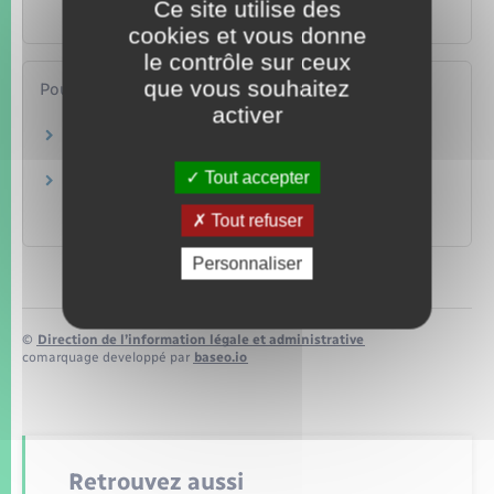
assurances "tous risques"
Ce site utilise des
Argent – Impôts – Consommation
cookies et vous donne
le contrôle sur ceux
que vous souhaitez
Pour en savoir plus
activer
Assurance automobile
Autorité de contrôle prudentiel et de résolution (ACPR)
Tout accepter
Comparer des assurances sur internet,
comment ça marche ?
Tout refuser
Assurance Banque Épargne Infoservice
Personnaliser
©
Direction de l’information légale et administrative
comarquage developpé par
baseo.io
Retrouvez aussi