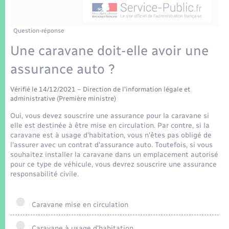
Enfants – Jeunes
Tourisme
Travaux - Autorisation d’occupation de l’espace
public
Transports scolaires
Mariage – PACS
Compétences
Etat-civil - Papiers - Citoyenneté
Question-réponse
Une caravane doit-elle avoir une
Parrainage civil
Plan interactif
Logement - Urbanisme
assurance auto ?
Recensement
Présentation de la commune
Loisirs
Vérifié le 14/12/2021 – Direction de l'information légale et
administrative (Première ministre)
Patrimoine – Histoire
Oui, vous devez souscrire une assurance pour la caravane si
Nouvel habitant
elle est destinée à être mise en circulation. Par contre, si la
Publications
caravane est à usage d'habitation, vous n'êtes pas obligé de
Numérique
l'assurer avec un contrat d'assurance auto. Toutefois, si vous
souhaitez installer la caravane dans un emplacement autorisé
La Communauté de communes
pour ce type de véhicule, vous devrez souscrire une assurance
Organisation d’événement
responsabilité civile.
Sécurité - Prévention
Caravane mise en circulation
Caravane à usage d'habitation