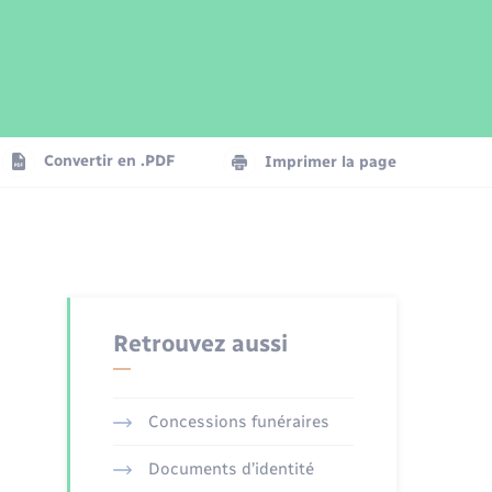
Parrainage civil
Plan interactif
Logement - Urbanisme
Publications
Convertir en .PDF
Imprimer la page
Numérique
Seniors
Retrouvez aussi
Concessions funéraires
Documents d’identité