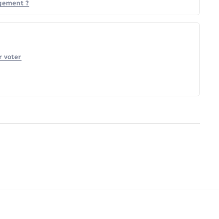
agement ?
r voter