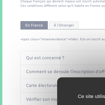
Chaque Français qui devient majeur est inscrit automati
Ces conditions diffèrent selon qu'il habite en France ou 
En France
À l'étranger
<span class="miseenevidence">Vidéo : Est-on inscrit a
Qui est concerné ?
Comment se déroule l'inscription d'off
Carte électorale
Ce site util
Vérifier son inscription