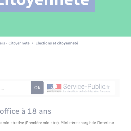
Transports scolaires
Mariage – PACS
Compétences
Etat-civil - Papiers -
Citoyenneté
Patrimoine – Histoire
iers - Citoyenneté
Elections et citoyenneté
Nouvel habitant
Sécurité - Prévention
Voirie et espace public
'office à 18 ans
administrative (Première ministre), Ministère chargé de l'intérieur