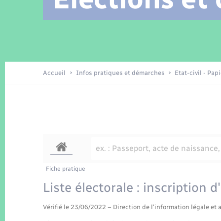
Location de 2 roues
Arrêtés municipaux
Etat civil
Conseil municipal
Petite enfance
Tourisme
Travaux - Autorisation d’occupation
Enfants – Jeunes
de l’espace public
Recensement
Présentation de la commune
Accueil
Infos pratiques et démarches
Etat-civil - Pap
Loisirs
La Communauté de communes
Organisation d’événement
Transports
Fiche pratique
Liste électorale : inscription d
Vérifié le 23/06/2022 – Direction de l'information légale et 