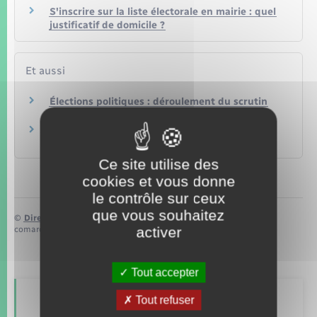
S'inscrire sur la liste électorale en mairie : quel
justificatif de domicile ?
Et aussi
Élections politiques : déroulement du scrutin
Papiers – Citoyenneté – Élections
Carte électorale
Papiers – Citoyenneté – Élections
Ce site utilise des
cookies et vous donne
le contrôle sur ceux
que vous souhaitez
©
Direction de l’information légale et administrative
activer
comarquage developpé par
baseo.io
Tout accepter
Tout refuser
Retrouvez aussi