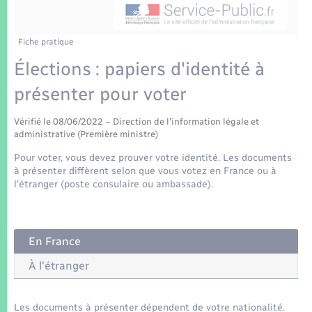
Enfants – Jeunes
Tourisme
Travaux - Autorisation d’occupation de l’espace
public
Transports scolaires
Mariage – PACS
Compétences
Etat-civil - Papiers - Citoyenneté
Fiche pratique
Élections : papiers d'identité à
Parrainage civil
Plan interactif
Logement - Urbanisme
présenter pour voter
Recensement
Présentation de la commune
Loisirs
Vérifié le 08/06/2022 – Direction de l'information légale et
administrative (Première ministre)
Patrimoine – Histoire
Pour voter, vous devez prouver votre identité. Les documents
Nouvel habitant
à présenter diffèrent selon que vous votez en France ou à
Publications
l'étranger (poste consulaire ou ambassade).
Numérique
La Communauté de communes
Organisation d’événement
En France
À l'étranger
Sécurité - Prévention
Les documents à présenter dépendent de votre nationalité.