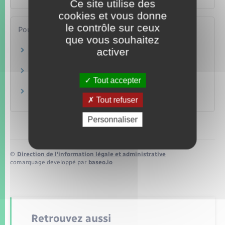
Ce site utilise des
cookies et vous donne
le contrôle sur ceux
Pour en savoir plus
que vous souhaitez
activer
Conseils aux voyageurs
Ministère chargé de l'Europe et des affaires étrangères
Pays de l'Union européenne
Tout accepter
Commission européenne
Carte de l'Espace Schengen
Tout refuser
Toute l'Europe
Personnaliser
©
Direction de l’information légale et administrative
comarquage developpé par
baseo.io
Retrouvez aussi