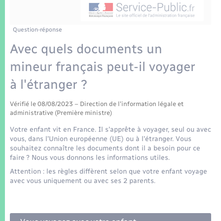
Enfants – Jeunes
Tourisme
Travaux - Autorisation d’occupation de l’espace
public
Transports scolaires
Mariage – PACS
Compétences
Etat-civil - Papiers - Citoyenneté
Question-réponse
Avec quels documents un
Parrainage civil
Plan interactif
Logement - Urbanisme
mineur français peut-il voyager
Recensement
Présentation de la commune
à l'étranger ?
Loisirs
Patrimoine – Histoire
Vérifié le 08/08/2023 – Direction de l'information légale et
Nouvel habitant
administrative (Première ministre)
Publications
Votre enfant vit en France. Il s'apprête à voyager, seul ou avec
Numérique
vous, dans l'Union européenne (UE) ou à l'étranger. Vous
souhaitez connaître les documents dont il a besoin pour ce
La Communauté de communes
faire ? Nous vous donnons les informations utiles.
Organisation d’événement
Attention : les règles diffèrent selon que votre enfant voyage
avec vous uniquement ou avec ses 2 parents.
Sécurité - Prévention