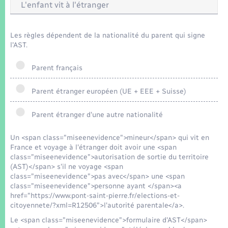
Seniors
L'enfant vit à l'étranger
Transports
Les règles dépendent de la nationalité du parent qui signe
l'AST.
Voirie et espace public
Parent français
Parent étranger européen (UE + EEE + Suisse)
Parent étranger d'une autre nationalité
Un <span class="miseenevidence">mineur</span> qui vit en
France et voyage à l'étranger doit avoir une <span
class="miseenevidence">autorisation de sortie du territoire
(AST)</span> s'il ne voyage <span
class="miseenevidence">pas avec</span> une <span
class="miseenevidence">personne ayant </span><a
href="https://www.pont-saint-pierre.fr/elections-et-
citoyennete/?xml=R12506">l'autorité parentale</a>.
Le <span class="miseenevidence">formulaire d'AST</span>