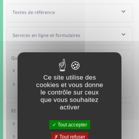
Textes de référence
Services en ligne et formulaires
Questions ? Réponses !
Covid et interdictions de voyages : quelles sont
Ce site utilise des
les règles ?
cookies et vous donne
Avec quels documents un mineur français
peut-il voyager à l'étranger ?
le contrôle sur ceux
que vous souhaitez
activer
Et aussi
Voyager à l'étranger
Tout accepter
Étranger – Europe
Tout refuser
Carte d'identité