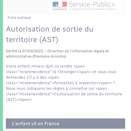
Enfants – Jeunes
Tourisme
Travaux - Autorisation d’occupation de l’espace
public
Transports scolaires
Mariage – PACS
Compétences
Etat-civil - Papiers - Citoyenneté
Fiche pratique
Autorisation de sortie du
Parrainage civil
Plan interactif
Logement - Urbanisme
territoire (AST)
Recensement
Présentation de la commune
Loisirs
Vérifié le 07/09/2022 – Direction de l'information légale et
administrative (Première ministre)
Patrimoine – Histoire
Votre enfant mineur doit se rendre <span
Nouvel habitant
class="miseenevidence">à l'étranger</span> et vous vous
Publications
demandez s'il y a des <span
Numérique
class="miseenevidence">formalités à respecter</span> ?
Nous vous indiquons les règles à connaître sur <span
La Communauté de communes
class="miseenevidence">l'autorisation de sortie du territoire
Organisation d’événement
(AST)</span>.
Sécurité - Prévention
L'enfant vit en France