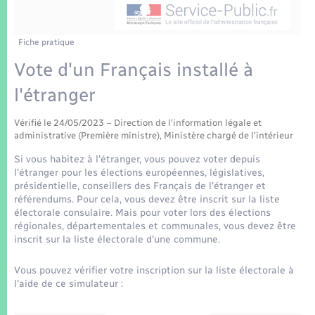
Enfants – Jeunes
Tourisme
Travaux - Autorisation d’occupation de l’espace
public
Transports scolaires
Mariage – PACS
Compétences
Etat-civil - Papiers - Citoyenneté
Fiche pratique
Vote d'un Français installé à
Parrainage civil
Plan interactif
Logement - Urbanisme
l'étranger
Recensement
Présentation de la commune
Loisirs
Vérifié le 24/05/2023 – Direction de l'information légale et
administrative (Première ministre), Ministère chargé de l'intérieur
Patrimoine – Histoire
Si vous habitez à l'étranger, vous pouvez voter depuis
Nouvel habitant
l'étranger pour les élections européennes, législatives,
Publications
présidentielle, conseillers des Français de l'étranger et
Numérique
référendums. Pour cela, vous devez être inscrit sur la liste
électorale consulaire. Mais pour voter lors des élections
La Communauté de communes
régionales, départementales et communales, vous devez être
Organisation d’événement
inscrit sur la liste électorale d'une commune.
Vous pouvez vérifier votre inscription sur la liste électorale à
Sécurité - Prévention
l'aide de ce simulateur :