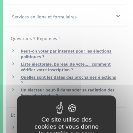
Services en ligne et formulaires
Questions ? Réponses !
Peut-on voter par internet pour les élections
politiques ?
Liste électorale, bureau de vote… : comment
vérifier votre inscription ?
Quelles sont les dates des prochaines élections
?
Un électeur peut-il demander sa radiation des
listes électorales ?
Et aussi
Ce site utilise des
cookies et vous donne
Inscription consulaire au registre des Français