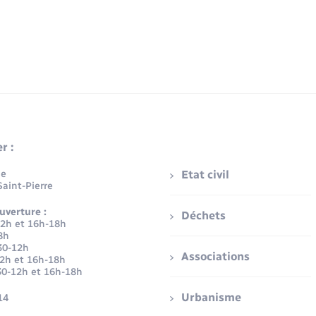
r :
ue
Etat civil
aint-Pierre
uverture :
Déchets
12h et 16h-18h
8h
30-12h
Associations
12h et 16h-18h
30-12h et 16h-18h
Urbanisme
14