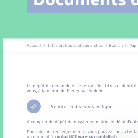
Location de 2 roues
Arrêtés municipaux
Etat civil
Conseil municipal
Petite enfance
Tourisme
Travaux - Autorisation d’occupation
Enfants – Jeunes
de l’espace public
Recensement
Présentation de la commune
Accueil
Infos pratiques et démarches
Etat-civil - Pap
Loisirs
La Communauté de communes
Organisation d’événement
Le dépôt de demande et le retrait des titres d’identité
vous, à la mairie de Fleury-sur-Andelle.
Transports
Prendre rendez-vous en ligne
A compter du dépôt de dossier en mairie, le délai d’obt
Pour plus de renseignements, vous pouvez contacter la
ou par mail à
contact@fleury-sur-andelle.fr
.