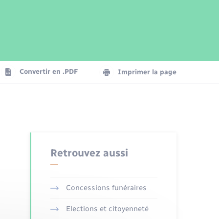
Parrainage civil
Plan interactif
Logement - Urbanisme
Publications
Convertir en .PDF
Imprimer la page
Numérique
Seniors
Retrouvez aussi
Concessions funéraires
Elections et citoyenneté