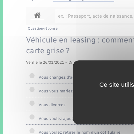
Question-réponse
Véhicule en leasing : commen
carte grise ?
Vérifié le 26/01/2021 – Direction de l'information légale et 
Vous changez d'adresse
Ce site util
Vous vous mariez
Vous divorcez
Vous voulez ajouter un cotitulaire
Vous voulez retirer le nom d'un cotitulaire