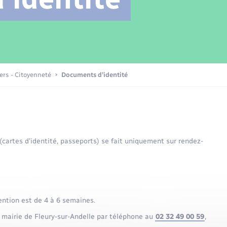
Transports scolaires
Mariage – PACS
Compétences
Etat-civil - Papiers -
Citoyenneté
Patrimoine – Histoire
iers - Citoyenneté
Documents d’identité
Nouvel habitant
Sécurité - Prévention
 (cartes d’identité, passeports) se fait uniquement sur rendez-
Voirie et espace public
ention est de 4 à 6 semaines.
 mairie de Fleury-sur-Andelle par téléphone au
02 32 49 00 59
,