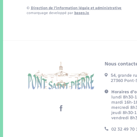
©
Direction de l’information légale et administrative
comarquage developpé par
baseo.io
Nous contacte
54, grande r
27360 Pont-S
Horaires d'o
lundi 8h30-
mardi 16h-1
mercredi 8h
jeudi 8h30-
vendredi 8h
02 32 49 70 